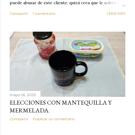
puede abusar de este cliente, quizá crea que le sobra el
dinero porque la mayoría de los otros pagan mal y
Compartir
1 comentario
LEER MÁS
tarde y en ocasiones ni abonan los servicios. Cuando una
persona cumple con el contrato una y otra vez y confía
en la empresa, se siente bien, por eso el día que la
empresa comienza a abusar de su confianza creyendo que
el cliente excelente no se dará cuenta de que le está
estafando, ese día toma la decisión de cambiar de
empresa para que realice sus servicios. LA EMPRESA
PERDIÓ AL MEJOR CLIENTE. Estas circunstancias nos
hacen reflexionar sobre los valores de honestidad y
confianza. Vivimos en un mundo de mucha oferta y por
este motivo la competencia es enorme y es aquí dond...
mayo 26, 2023
ELECCIONES CON MANTEQUILLA Y
MERMELADA.
Compartir
Publicar un comentario