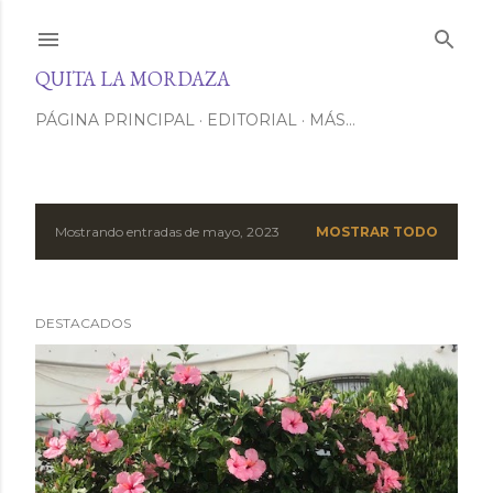
Ir al contenido principal
QUITA LA MORDAZA
PÁGINA PRINCIPAL
EDITORIAL
MÁS…
Mostrando entradas de mayo, 2023
MOSTRAR TODO
E
n
DESTACADOS
t
r
a
d