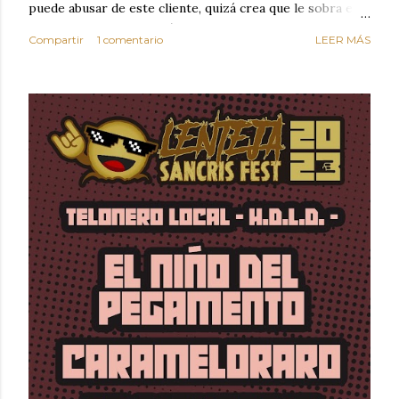
puede abusar de este cliente, quizá crea que le sobra el
dinero porque la mayoría de los otros pagan mal y
Compartir
1 comentario
LEER MÁS
tarde y en ocasiones ni abonan los servicios. Cuando una
persona cumple con el contrato una y otra vez y confía
en la empresa, se siente bien, por eso el día que la
empresa comienza a abusar de su confianza creyendo que
el cliente excelente no se dará cuenta de que le está
estafando, ese día toma la decisión de cambiar de
empresa para que realice sus servicios. LA EMPRESA
PERDIÓ AL MEJOR CLIENTE. Estas circunstancias nos
hacen reflexionar sobre los valores de honestidad y
confianza. Vivimos en un mundo de mucha oferta y por
este motivo la competencia es enorme y es aquí dond...