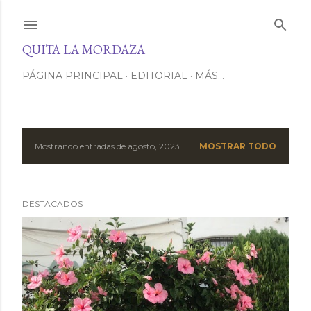
Ir al contenido principal
QUITA LA MORDAZA
PÁGINA PRINCIPAL
EDITORIAL
MÁS…
Mostrando entradas de agosto, 2023
MOSTRAR TODO
E
n
DESTACADOS
t
r
a
d