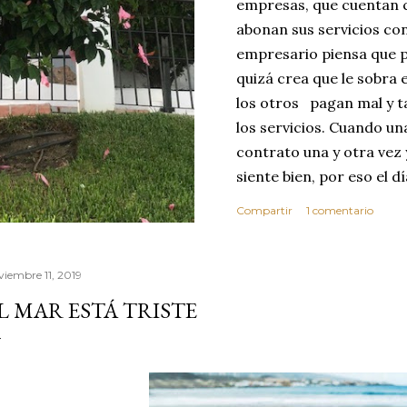
empresas, que cuentan c
abonan sus servicios con
empresario piensa que p
quizá crea que le sobra 
los otros pagan mal y t
los servicios. Cuando u
contrato una y otra vez 
siente bien, por eso el 
abusar de su confianza c
Compartir
1 comentario
excelente no se dará cu
ese día toma la decisió
que realice sus servici
viembre 11, 2019
MEJOR CLIENTE. Estas c
L MAR ESTÁ TRISTE
reflexionar sobre los v
confianza. Vivimos en 
por este motivo la comp
dond...