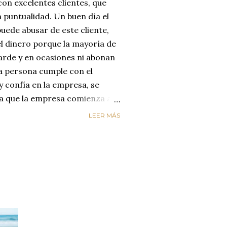
on excelentes clientes, que
 puntualidad. Un buen día el
uede abusar de este cliente,
el dinero porque la mayoría de
arde y en ocasiones ni abonan
na persona cumple con el
y confía en la empresa, se
día que la empresa comienza a
reyendo que el cliente
LEER MÁS
enta de que le está estafando,
n de cambiar de empresa para
os. LA EMPRESA PERDIÓ AL
ircunstancias nos hacen
alores de honestidad y
un mundo de mucha oferta y
etencia es enorme y es aquí