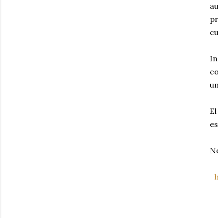
au
pr
cu
I
c
un
El
es
No