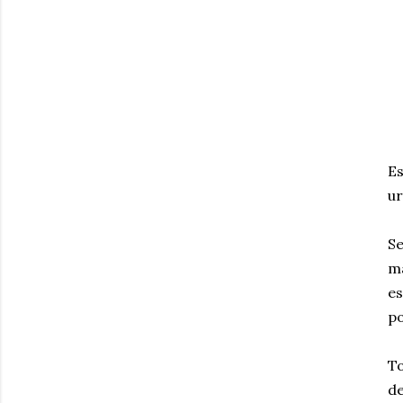
Es
ur
Se
má
es
po
To
d