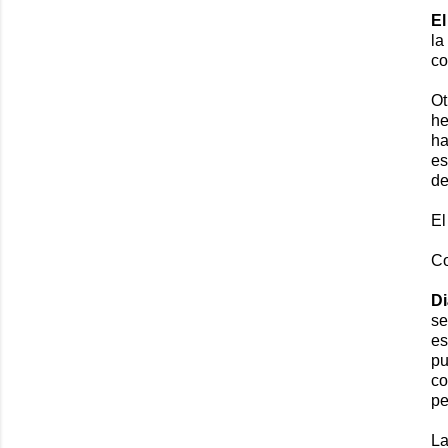
El
la
co
Ot
h
ha
es
de
El
Co
Di
se
es
pu
co
pe
La