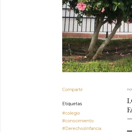
Compartir
no
L
Etiquetas
F
#colegio
#conocimiento
#DerechosInfancia