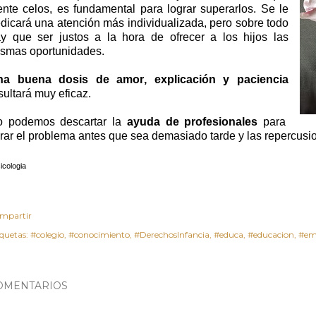
ente celos, es fundamental para lograr superarlos. Se le
dicará una atención más individualizada, pero sobre todo
y que ser justos a la hora de ofrecer a los hijos las
smas oportunidades.
na buena dosis de amor, explicación y paciencia
sultará muy eficaz.
o podemos descartar la
ayuda de profesionales
para
rar el problema antes que sea demasiado tarde y las repercusi
icologia
mpartir
iquetas:
#colegio
#conocimiento
#DerechosInfancia
#educa
#educacion
#em
OMENTARIOS