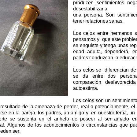
producen sentimientos nega
desestabilizar a
una persona.
Son sentimie
tener relaciones sanas.
Los celos entre hermanos s
pensamos y que este problem
se enquiste y tenga unas re
edad adulta,
dependerá, e
padres conduzcan la educació
Los celos se diferencian de 
se da entre dos person
comparación desfavorecid
autoestima.
Los celos son un sentimient
 resultado de la amenaza de perder, real o potencialmente, e
rse en la pareja, los padres, un amigo y, en nuestro tema, u
erte se sustenta en el anhelo de poseer al ser amado en
val.
Algunos de los acontecimientos o circunstancias que pu
eden ser: