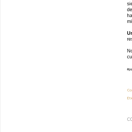
si
de
ha
mi
U
re
N
cu
#ps
Co
Et
C