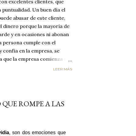
on excelentes clientes, que
 puntualidad. Un buen día el
uede abusar de este cliente,
el dinero porque la mayoría de
arde y en ocasiones ni abonan
na persona cumple con el
y confía en la empresa, se
día que la empresa comienza a
reyendo que el cliente
LEER MÁS
enta de que le está estafando,
n de cambiar de empresa para
os. LA EMPRESA PERDIÓ AL
ircunstancias nos hacen
O QUE ROMPE A LAS
alores de honestidad y
un mundo de mucha oferta y
etencia es enorme y es aquí
idia
, son dos emociones que