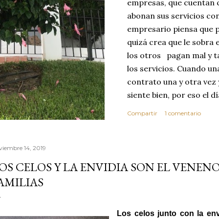
empresas, que cuentan c
abonan sus servicios con
empresario piensa que p
quizá crea que le sobra 
los otros pagan mal y t
los servicios. Cuando u
contrato una y otra vez 
siente bien, por eso el 
abusar de su confianza c
Compartir
1 comentario
excelente no se dará cu
ese día toma la decisió
que realice sus servici
viembre 14, 2019
MEJOR CLIENTE. Estas c
OS CELOS Y LA ENVIDIA SON EL VENEN
reflexionar sobre los v
AMILIAS
confianza. Vivimos en 
por este motivo la comp
dond...
Los celos junto con la env