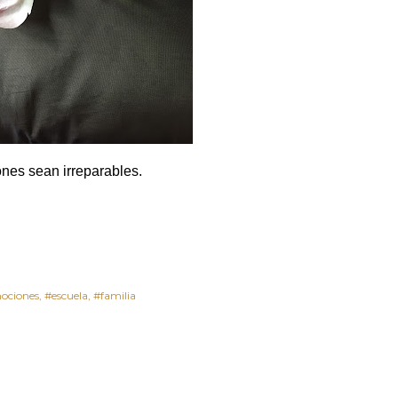
ones sean irreparables.
ociones
#escuela
#familia