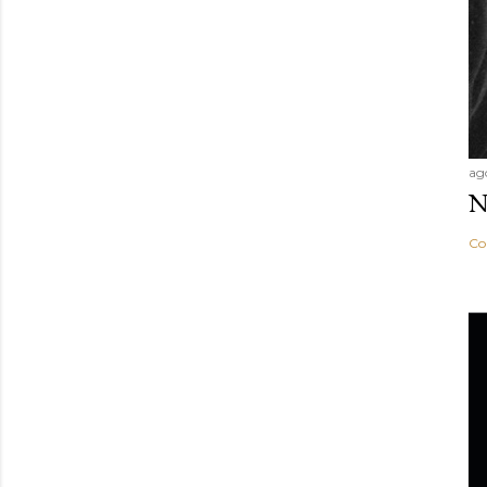
ag
N
Co