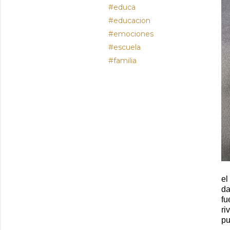
#educa
#educacion
#emociones
#escuela
#familia
el
da
fu
ri
pu