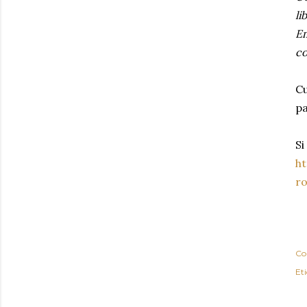
li
Em
co
Cu
pa
Si
ht
r
Co
Et