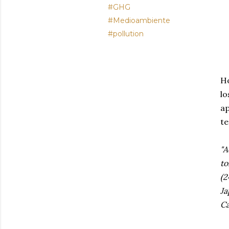
#GHG
#Medioambiente
#pollution
Ho
lo
ap
t
"A
to
(2
Ja
Ca