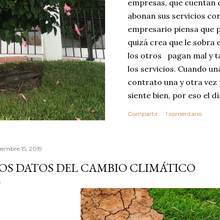
empresas, que cuentan c
abonan sus servicios con
empresario piensa que p
quizá crea que le sobra 
los otros pagan mal y t
los servicios. Cuando u
contrato una y otra vez 
siente bien, por eso el 
abusar de su confianza c
Compartir
1 comentario
excelente no se dará cu
ese día toma la decisió
que realice sus servici
ciembre 15, 2019
MEJOR CLIENTE. Estas c
OS DATOS DEL CAMBIO CLIMÁTICO
reflexionar sobre los v
confianza. Vivimos en 
por este motivo la comp
dond...