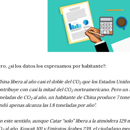
ro, ¿si los datos los expresamos por habitante?:
hina libera al año casi el doble del CO
que los Estados Unidos
2
ntribuye con casi la mitad del CO
norteamericano. Pero un 
2
neladas de CO
al año, un habitante de China produce 7 ton
2
ndú apenas alcanza las 1.8 toneladas por año".
n este sentido, aunque Catar “solo” libera a la atmósfera 129 
O
al año, Kuwait 101 y Emiratos Árabes 239, el ciudadano med
2