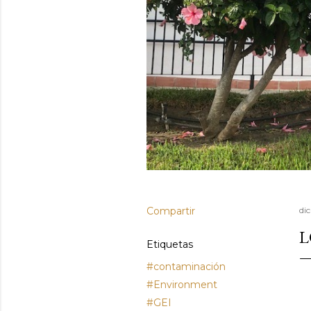
Compartir
di
L
Etiquetas
#contaminación
#Environment
#GEI