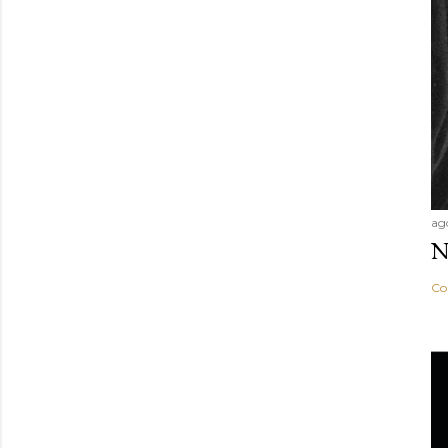
ag
N
Co