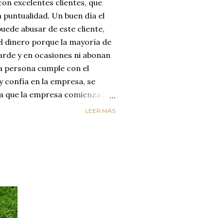
on excelentes clientes, que
 puntualidad. Un buen día el
uede abusar de este cliente,
el dinero porque la mayoría de
arde y en ocasiones ni abonan
na persona cumple con el
y confía en la empresa, se
día que la empresa comienza a
reyendo que el cliente
LEER MÁS
enta de que le está estafando,
n de cambiar de empresa para
os. LA EMPRESA PERDIÓ AL
ircunstancias nos hacen
alores de honestidad y
un mundo de mucha oferta y
etencia es enorme y es aquí