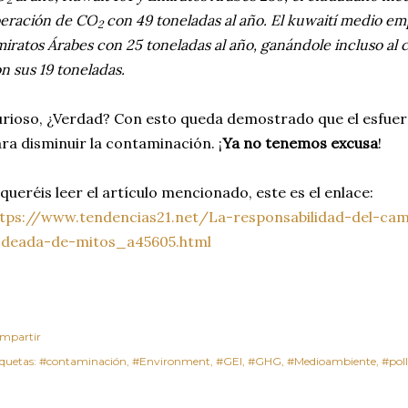
beración de CO
con 49 toneladas al año. El kuwaití medio e
2
iratos Árabes con 25 toneladas al año, ganándole incluso al
n sus 19 toneladas.
rioso, ¿Verdad? Con esto queda demostrado que el esfuer
ra disminuir la contaminación. ¡
Ya no tenemos excusa
!
 queréis leer el artículo mencionado, este es el enlace:
tps://www.tendencias21.net/La-responsabilidad-del-cam
odeada-de-mitos_a45605.html
mpartir
iquetas:
#contaminación
#Environment
#GEI
#GHG
#Medioambiente
#pol