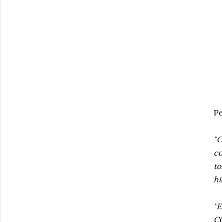
Pe
"C
co
to
hi
"
E
C