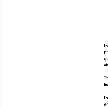
Du
pr
qu
al
To
hu
D
ge