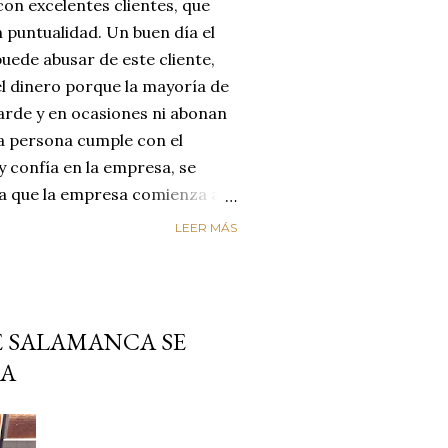
on excelentes clientes, que
 puntualidad. Un buen día el
uede abusar de este cliente,
el dinero porque la mayoría de
arde y en ocasiones ni abonan
na persona cumple con el
y confía en la empresa, se
día que la empresa comienza a
reyendo que el cliente
LEER MÁS
enta de que le está estafando,
n de cambiar de empresa para
os. LA EMPRESA PERDIÓ AL
ircunstancias nos hacen
E SALAMANCA SE
alores de honestidad y
CA
un mundo de mucha oferta y
etencia es enorme y es aquí