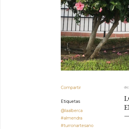
Compartir
di
L
Etiquetas
E
@laalberca
#almendra
#turronartesano