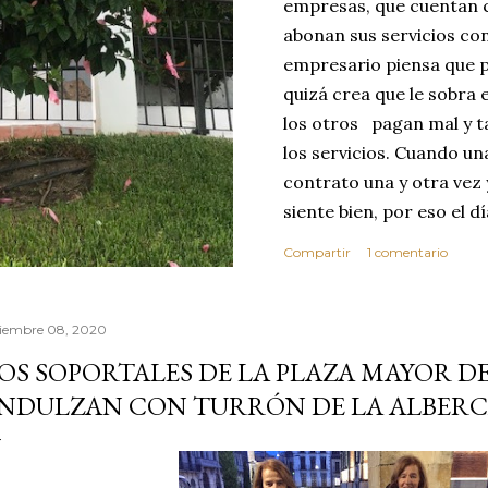
empresas, que cuentan c
abonan sus servicios con
empresario piensa que p
quizá crea que le sobra 
los otros pagan mal y t
los servicios. Cuando u
contrato una y otra vez 
siente bien, por eso el 
abusar de su confianza c
Compartir
1 comentario
excelente no se dará cu
ese día toma la decisió
que realice sus servici
ciembre 08, 2020
MEJOR CLIENTE. Estas c
OS SOPORTALES DE LA PLAZA MAYOR D
reflexionar sobre los v
NDULZAN CON TURRÓN DE LA ALBER
confianza. Vivimos en 
por este motivo la comp
dond...