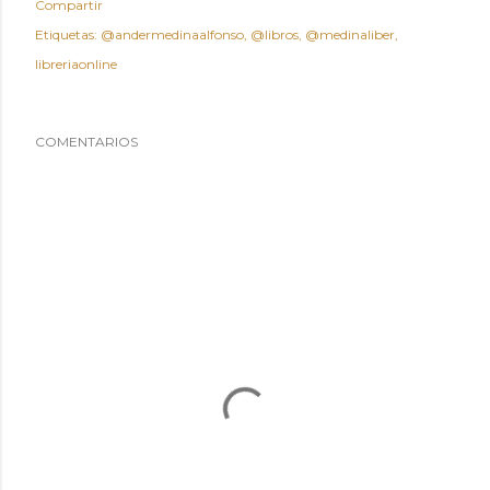
Compartir
Etiquetas:
@andermedinaalfonso
@libros
@medinaliber
libreriaonline
COMENTARIOS