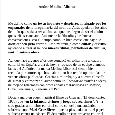
Ánder Medina Alfonso
Me defino como un
joven inquieto y despierto; intrigado por los
engranajes de la maquinaria del mundo.
Atrás quedaron los años
del niño que soñaba ser adulto, aunque me alegro de ser el adulto
que sueña ser anciano. Amante de la filosofía y las buenas
conversaciones, veo el tiempo como un bien escaso que hay que
dosificar con justo criterio. Amo mi trabajo como
editor
y disfruto
ayudando a traer al mundo
nuevos títulos, portadores de cultura,
sentimientos e ideas.
Aunque hace algunos años que comencé en solitario la andadura
editorial en España, a día de hoy, y rodeado de un equipo a ambos
lados del Atlántico, la marca Medina Líber está siendo bien
recibida por autores que hasta ahora, no han tenido oportunidad de
ver sus obras publicadas. Gracias a mi trabajo y a nuestra filosofía
de sumar y entronizar al autor como un
Creador de mundos
e ideas,
he forjado relaciones con profesionales maravillosos en México,
Cuba, Guatemala, Venezuela y Perú.
Decía Panero en aquel magistral filme de Chávarri (El desencanto,
1976) que “
en la infancia vivimos y luego sobrevivimos
”. Y ha
sido gracias a mi labor editorial como conocí a una auténtica
sobreviviente:
Mari Cruz Sierra
, que ha plasmado sobre el papel
su lucha contra un cáncer. El desarrollo de este proyecto editorial