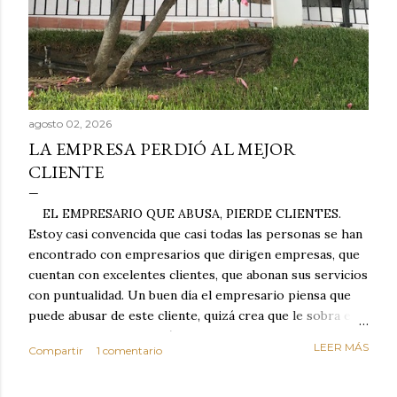
agosto 02, 2026
LA EMPRESA PERDIÓ AL MEJOR
CLIENTE
EL EMPRESARIO QUE ABUSA, PIERDE CLIENTES.
Estoy casi convencida que casi todas las personas se han
encontrado con empresarios que dirigen empresas, que
cuentan con excelentes clientes, que abonan sus servicios
con puntualidad. Un buen día el empresario piensa que
puede abusar de este cliente, quizá crea que le sobra el
dinero porque la mayoría de los otros pagan mal y
LEER MÁS
Compartir
1 comentario
tarde y en ocasiones ni abonan los servicios. Cuando una
persona cumple con el contrato una y otra vez y confía