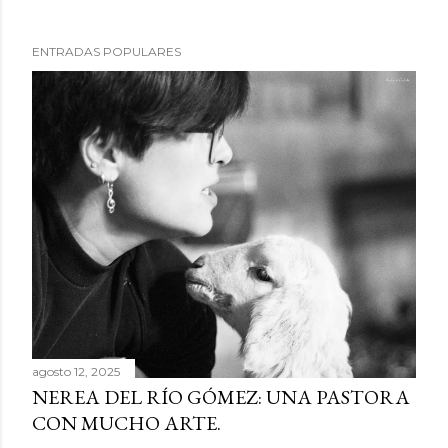
P
ENTRADAS POPULARES
u
b
l
i
c
a
r
u
n
c
o
m
e
agosto 12, 2025
NEREA DEL RÍO GÓMEZ: UNA PASTORA
n
CON MUCHO ARTE.
t