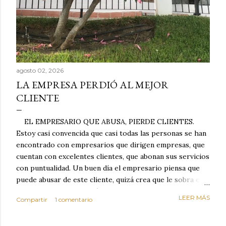
agosto 02, 2026
LA EMPRESA PERDIÓ AL MEJOR
CLIENTE
EL EMPRESARIO QUE ABUSA, PIERDE CLIENTES.
Estoy casi convencida que casi todas las personas se han
encontrado con empresarios que dirigen empresas, que
cuentan con excelentes clientes, que abonan sus servicios
con puntualidad. Un buen día el empresario piensa que
puede abusar de este cliente, quizá crea que le sobra el
dinero porque la mayoría de los otros pagan mal y
LEER MÁS
Compartir
1 comentario
tarde y en ocasiones ni abonan los servicios. Cuando una
persona cumple con el contrato una y otra vez y confía