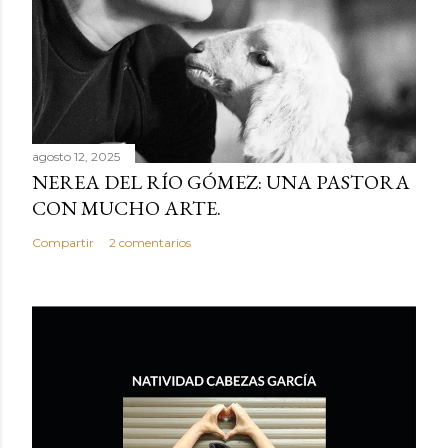
r
u
n
c
o
m
e
agosto 12, 2025
NEREA DEL RÍO GÓMEZ: UNA PASTORA
n
CON MUCHO ARTE.
t
a
Compartir
2 comentarios
r
i
o