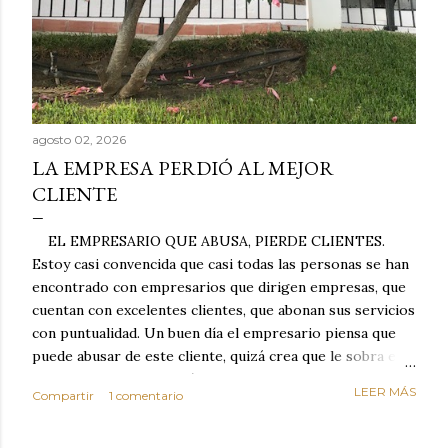
agosto 02, 2026
LA EMPRESA PERDIÓ AL MEJOR
CLIENTE
EL EMPRESARIO QUE ABUSA, PIERDE CLIENTES.
Estoy casi convencida que casi todas las personas se han
encontrado con empresarios que dirigen empresas, que
cuentan con excelentes clientes, que abonan sus servicios
con puntualidad. Un buen día el empresario piensa que
puede abusar de este cliente, quizá crea que le sobra el
dinero porque la mayoría de los otros pagan mal y
LEER MÁS
Compartir
1 comentario
tarde y en ocasiones ni abonan los servicios. Cuando una
persona cumple con el contrato una y otra vez y confía