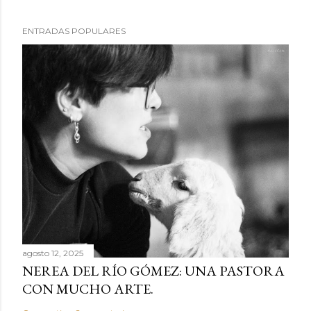
P
ENTRADAS POPULARES
u
b
l
i
c
a
r
u
n
c
o
m
e
agosto 12, 2025
NEREA DEL RÍO GÓMEZ: UNA PASTORA
n
CON MUCHO ARTE.
t
a