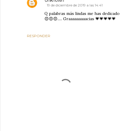
Unknown
19 de diciembre de 2019 a las 14:41
Q palabras más lindas me has dedicado
😍😍😍..... Graaaaaaaaacias 💗💗💗💗💗
RESPONDER