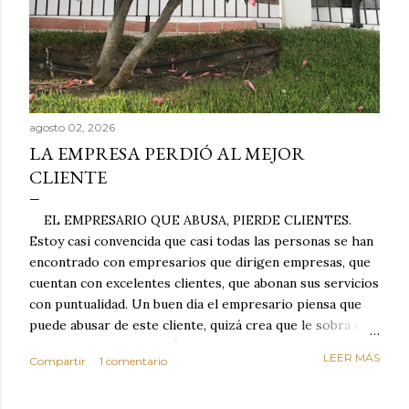
agosto 02, 2026
LA EMPRESA PERDIÓ AL MEJOR
CLIENTE
EL EMPRESARIO QUE ABUSA, PIERDE CLIENTES.
Estoy casi convencida que casi todas las personas se han
encontrado con empresarios que dirigen empresas, que
cuentan con excelentes clientes, que abonan sus servicios
con puntualidad. Un buen día el empresario piensa que
puede abusar de este cliente, quizá crea que le sobra el
dinero porque la mayoría de los otros pagan mal y
LEER MÁS
Compartir
1 comentario
tarde y en ocasiones ni abonan los servicios. Cuando una
persona cumple con el contrato una y otra vez y confía