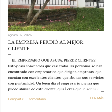
agosto 02, 2026
LA EMPRESA PERDIÓ AL MEJOR
CLIENTE
EL EMPRESARIO QUE ABUSA, PIERDE CLIENTES.
Estoy casi convencida que casi todas las personas se han
encontrado con empresarios que dirigen empresas, que
cuentan con excelentes clientes, que abonan sus servicios
con puntualidad. Un buen día el empresario piensa que
puede abusar de este cliente, quizá crea que le sobra el
dinero porque la mayoría de los otros pagan mal y
LEER MÁS
Compartir
1 comentario
tarde y en ocasiones ni abonan los servicios. Cuando una
persona cumple con el contrato una y otra vez y confía