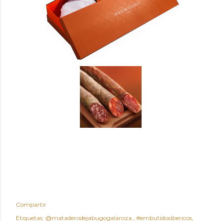
Compartir
Etiquetas:
@mataderodejabugogalaroza.
#embutidosibericos