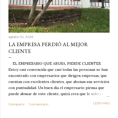
agosto 02, 2026
LA EMPRESA PERDIÓ AL MEJOR
CLIENTE
EL EMPRESARIO QUE ABUSA, PIERDE CLIENTES.
Estoy casi convencida que casi todas las personas se han
encontrado con empresarios que dirigen empresas, que
cuentan con excelentes clientes, que abonan sus servicios
con puntualidad. Un buen día el empresario piensa que
puede abusar de este cliente, quizá crea que le sobra el
dinero porque la mayoría de los otros pagan mal y
LEER MÁS
Compartir
1 comentario
tarde y en ocasiones ni abonan los servicios. Cuando una
persona cumple con el contrato una y otra vez y confía