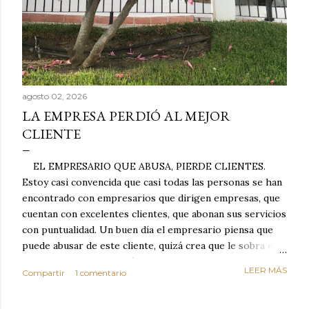
agosto 02, 2026
LA EMPRESA PERDIÓ AL MEJOR
CLIENTE
EL EMPRESARIO QUE ABUSA, PIERDE CLIENTES.
Estoy casi convencida que casi todas las personas se han
encontrado con empresarios que dirigen empresas, que
cuentan con excelentes clientes, que abonan sus servicios
con puntualidad. Un buen día el empresario piensa que
puede abusar de este cliente, quizá crea que le sobra el
dinero porque la mayoría de los otros pagan mal y
LEER MÁS
Compartir
1 comentario
tarde y en ocasiones ni abonan los servicios. Cuando una
persona cumple con el contrato una y otra vez y confía