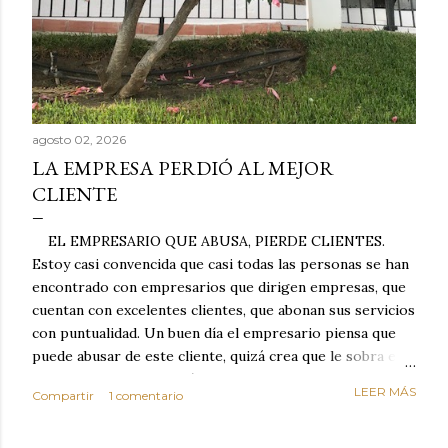
agosto 02, 2026
LA EMPRESA PERDIÓ AL MEJOR
CLIENTE
EL EMPRESARIO QUE ABUSA, PIERDE CLIENTES.
Estoy casi convencida que casi todas las personas se han
encontrado con empresarios que dirigen empresas, que
cuentan con excelentes clientes, que abonan sus servicios
con puntualidad. Un buen día el empresario piensa que
puede abusar de este cliente, quizá crea que le sobra el
dinero porque la mayoría de los otros pagan mal y
LEER MÁS
Compartir
1 comentario
tarde y en ocasiones ni abonan los servicios. Cuando una
persona cumple con el contrato una y otra vez y confía