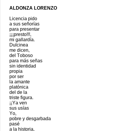
ALDONZA LORENZO
Licencia pido
a sus señorías
para presentar
¡¡¡presto!!!,
mi gallardía.
Dulcinea
me dicen,
del Toboso
para más señas
sin identidad
propia
por ser
la amante
platónica
del de la
triste figura.
¡¡Ya ven
sus usías
Yo,
pobre y desgarbada
pasé
a la historia,