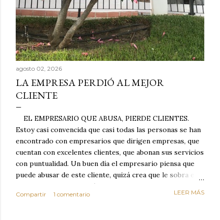
agosto 02, 2026
LA EMPRESA PERDIÓ AL MEJOR
CLIENTE
EL EMPRESARIO QUE ABUSA, PIERDE CLIENTES.
Estoy casi convencida que casi todas las personas se han
encontrado con empresarios que dirigen empresas, que
cuentan con excelentes clientes, que abonan sus servicios
con puntualidad. Un buen día el empresario piensa que
puede abusar de este cliente, quizá crea que le sobra el
dinero porque la mayoría de los otros pagan mal y
LEER MÁS
Compartir
1 comentario
tarde y en ocasiones ni abonan los servicios. Cuando una
persona cumple con el contrato una y otra vez y confía