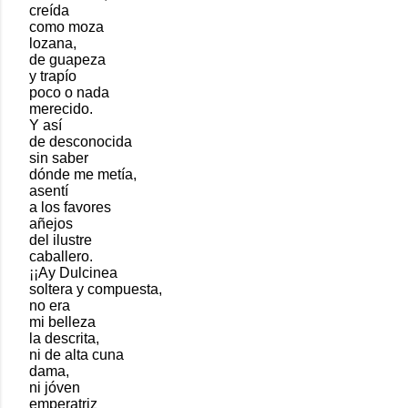
creída
como moza
lozana,
de guapeza
y trapío
poco o nada
merecido.
Y así
de desconocida
sin saber
dónde me metía,
asentí
a los favores
añejos
del ilustre
caballero.
¡¡Ay Dulcinea
soltera y compuesta,
no era
mi belleza
la descrita,
ni de alta cuna
dama,
ni jóven
emperatriz