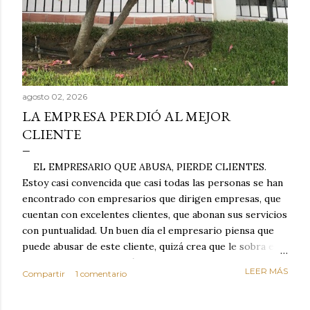
agosto 02, 2026
LA EMPRESA PERDIÓ AL MEJOR
CLIENTE
EL EMPRESARIO QUE ABUSA, PIERDE CLIENTES.
Estoy casi convencida que casi todas las personas se han
encontrado con empresarios que dirigen empresas, que
cuentan con excelentes clientes, que abonan sus servicios
con puntualidad. Un buen día el empresario piensa que
puede abusar de este cliente, quizá crea que le sobra el
dinero porque la mayoría de los otros pagan mal y
LEER MÁS
Compartir
1 comentario
tarde y en ocasiones ni abonan los servicios. Cuando una
persona cumple con el contrato una y otra vez y confía