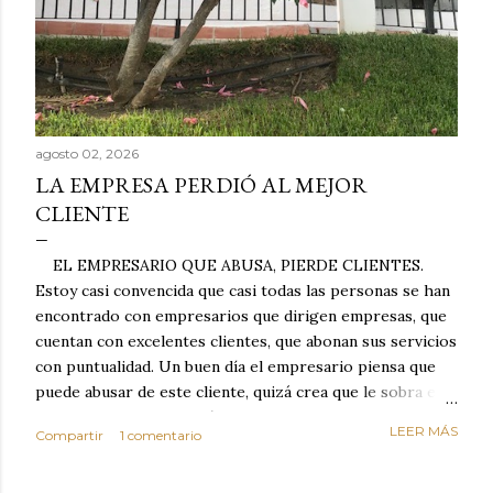
agosto 02, 2026
LA EMPRESA PERDIÓ AL MEJOR
CLIENTE
EL EMPRESARIO QUE ABUSA, PIERDE CLIENTES.
Estoy casi convencida que casi todas las personas se han
encontrado con empresarios que dirigen empresas, que
cuentan con excelentes clientes, que abonan sus servicios
con puntualidad. Un buen día el empresario piensa que
puede abusar de este cliente, quizá crea que le sobra el
dinero porque la mayoría de los otros pagan mal y
LEER MÁS
Compartir
1 comentario
tarde y en ocasiones ni abonan los servicios. Cuando una
persona cumple con el contrato una y otra vez y confía