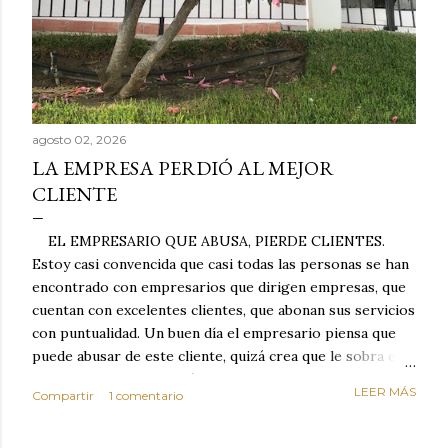
agosto 02, 2026
LA EMPRESA PERDIÓ AL MEJOR
CLIENTE
EL EMPRESARIO QUE ABUSA, PIERDE CLIENTES.
Estoy casi convencida que casi todas las personas se han
encontrado con empresarios que dirigen empresas, que
cuentan con excelentes clientes, que abonan sus servicios
con puntualidad. Un buen día el empresario piensa que
puede abusar de este cliente, quizá crea que le sobra el
dinero porque la mayoría de los otros pagan mal y
LEER MÁS
Compartir
1 comentario
tarde y en ocasiones ni abonan los servicios. Cuando una
persona cumple con el contrato una y otra vez y confía