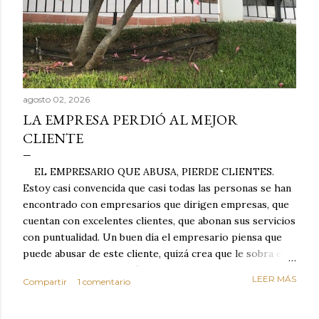
agosto 02, 2026
LA EMPRESA PERDIÓ AL MEJOR
CLIENTE
EL EMPRESARIO QUE ABUSA, PIERDE CLIENTES.
Estoy casi convencida que casi todas las personas se han
encontrado con empresarios que dirigen empresas, que
cuentan con excelentes clientes, que abonan sus servicios
con puntualidad. Un buen día el empresario piensa que
puede abusar de este cliente, quizá crea que le sobra el
dinero porque la mayoría de los otros pagan mal y
LEER MÁS
Compartir
1 comentario
tarde y en ocasiones ni abonan los servicios. Cuando una
persona cumple con el contrato una y otra vez y confía