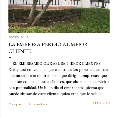
agosto 02, 2026
LA EMPRESA PERDIÓ AL MEJOR
CLIENTE
EL EMPRESARIO QUE ABUSA, PIERDE CLIENTES.
Estoy casi convencida que casi todas las personas se han
encontrado con empresarios que dirigen empresas, que
cuentan con excelentes clientes, que abonan sus servicios
con puntualidad. Un buen día el empresario piensa que
puede abusar de este cliente, quizá crea que le sobra el
dinero porque la mayoría de los otros pagan mal y
LEER MÁS
Compartir
1 comentario
tarde y en ocasiones ni abonan los servicios. Cuando una
persona cumple con el contrato una y otra vez y confía