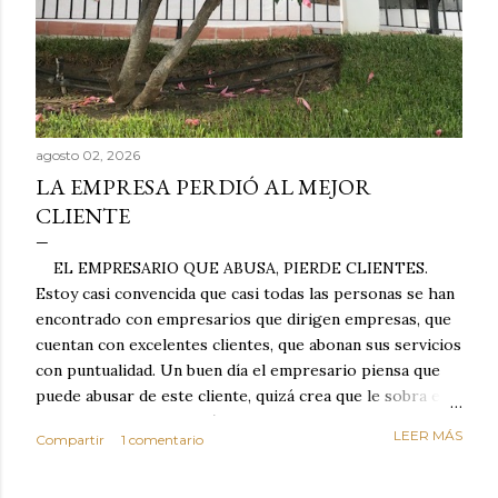
agosto 02, 2026
LA EMPRESA PERDIÓ AL MEJOR
CLIENTE
EL EMPRESARIO QUE ABUSA, PIERDE CLIENTES.
Estoy casi convencida que casi todas las personas se han
encontrado con empresarios que dirigen empresas, que
cuentan con excelentes clientes, que abonan sus servicios
con puntualidad. Un buen día el empresario piensa que
puede abusar de este cliente, quizá crea que le sobra el
dinero porque la mayoría de los otros pagan mal y
LEER MÁS
Compartir
1 comentario
tarde y en ocasiones ni abonan los servicios. Cuando una
persona cumple con el contrato una y otra vez y confía