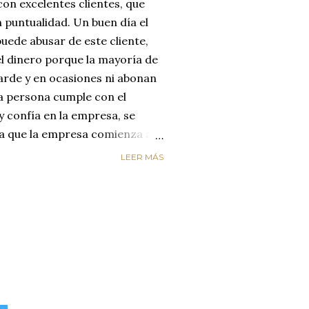
on excelentes clientes, que
 puntualidad. Un buen día el
uede abusar de este cliente,
el dinero porque la mayoría de
arde y en ocasiones ni abonan
na persona cumple con el
y confía en la empresa, se
día que la empresa comienza a
reyendo que el cliente
LEER MÁS
enta de que le está estafando,
n de cambiar de empresa para
os. LA EMPRESA PERDIÓ AL
ircunstancias nos hacen
alores de honestidad y
un mundo de mucha oferta y
etencia es enorme y es aquí