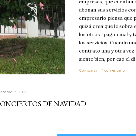
empresas, que cuentan c
abonan sus servicios con
empresario piensa que p
quizá crea que le sobra 
los otros pagan mal y t
los servicios. Cuando u
contrato una y otra vez 
siente bien, por eso el 
abusar de su confianza c
Compartir
1 comentario
excelente no se dará cu
ese día toma la decisió
que realice sus servici
ciembre 13, 2022
MEJOR CLIENTE. Estas c
ONCIERTOS DE NAVIDAD
reflexionar sobre los v
confianza. Vivimos en 
por este motivo la comp
dond...