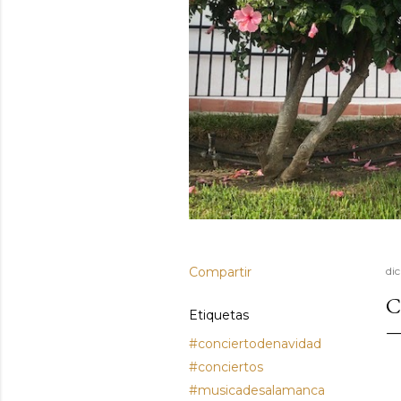
Compartir
di
C
Etiquetas
#conciertodenavidad
#conciertos
#musicadesalamanca