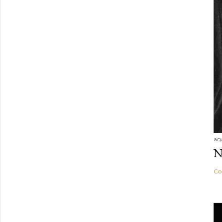
ag
N
Co