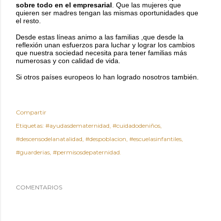
sobre todo en el empresarial
. Que las mujeres que
quieren ser madres tengan las mismas oportunidades que
el resto.
Desde estas líneas animo a las familias ,que desde la
reflexión unan esfuerzos para luchar y lograr los cambios
que nuestra sociedad necesita para tener familias más
numerosas y con calidad de vida.
Si otros países europeos lo han logrado nosotros también.
Compartir
Etiquetas:
#ayudasdematernidad
#cuidadodeniños
#descensodelanatalidad
#despoblacion
#escuelasinfantiles
#guarderias
#permisosdepaternidad.
COMENTARIOS