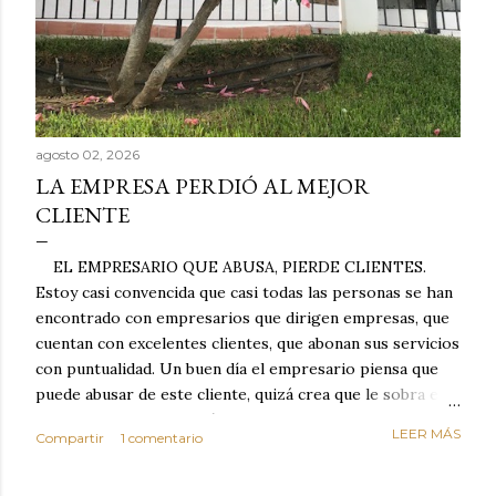
agosto 02, 2026
LA EMPRESA PERDIÓ AL MEJOR
CLIENTE
EL EMPRESARIO QUE ABUSA, PIERDE CLIENTES.
Estoy casi convencida que casi todas las personas se han
encontrado con empresarios que dirigen empresas, que
cuentan con excelentes clientes, que abonan sus servicios
con puntualidad. Un buen día el empresario piensa que
puede abusar de este cliente, quizá crea que le sobra el
dinero porque la mayoría de los otros pagan mal y
LEER MÁS
Compartir
1 comentario
tarde y en ocasiones ni abonan los servicios. Cuando una
persona cumple con el contrato una y otra vez y confía