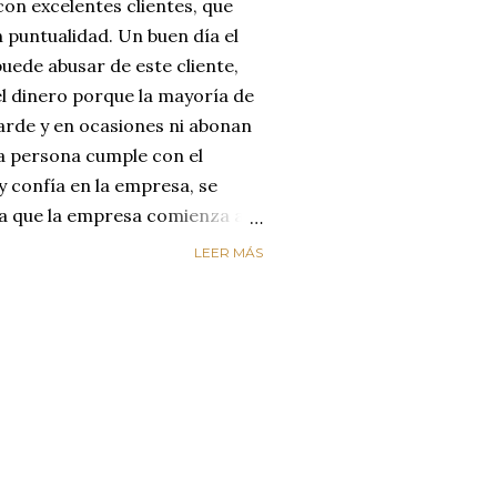
on excelentes clientes, que
 puntualidad. Un buen día el
uede abusar de este cliente,
el dinero porque la mayoría de
arde y en ocasiones ni abonan
na persona cumple con el
y confía en la empresa, se
día que la empresa comienza a
reyendo que el cliente
LEER MÁS
enta de que le está estafando,
n de cambiar de empresa para
os. LA EMPRESA PERDIÓ AL
ircunstancias nos hacen
alores de honestidad y
un mundo de mucha oferta y
etencia es enorme y es aquí