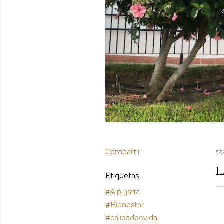
Compartir
ag
L
Etiquetas
#Alpujarra
#Bienestar
#calidaddevida