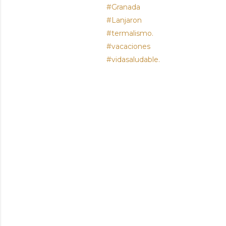
#Granada
#Lanjaron
#termalismo.
#vacaciones
#vidasaludable.