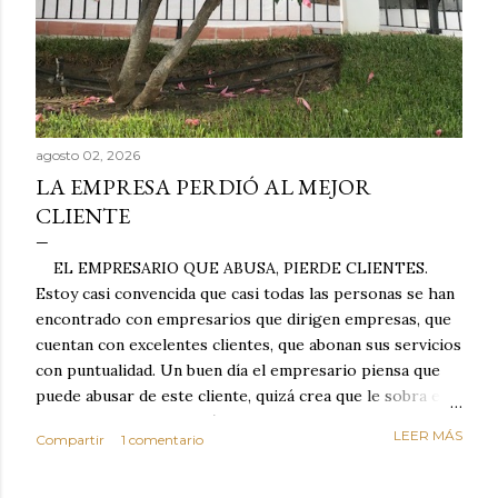
agosto 02, 2026
LA EMPRESA PERDIÓ AL MEJOR
CLIENTE
EL EMPRESARIO QUE ABUSA, PIERDE CLIENTES.
Estoy casi convencida que casi todas las personas se han
encontrado con empresarios que dirigen empresas, que
cuentan con excelentes clientes, que abonan sus servicios
con puntualidad. Un buen día el empresario piensa que
puede abusar de este cliente, quizá crea que le sobra el
dinero porque la mayoría de los otros pagan mal y
LEER MÁS
Compartir
1 comentario
tarde y en ocasiones ni abonan los servicios. Cuando una
persona cumple con el contrato una y otra vez y confía