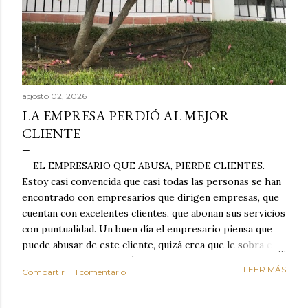
agosto 02, 2026
LA EMPRESA PERDIÓ AL MEJOR
CLIENTE
EL EMPRESARIO QUE ABUSA, PIERDE CLIENTES.
Estoy casi convencida que casi todas las personas se han
encontrado con empresarios que dirigen empresas, que
cuentan con excelentes clientes, que abonan sus servicios
con puntualidad. Un buen día el empresario piensa que
puede abusar de este cliente, quizá crea que le sobra el
dinero porque la mayoría de los otros pagan mal y
LEER MÁS
Compartir
1 comentario
tarde y en ocasiones ni abonan los servicios. Cuando una
persona cumple con el contrato una y otra vez y confía