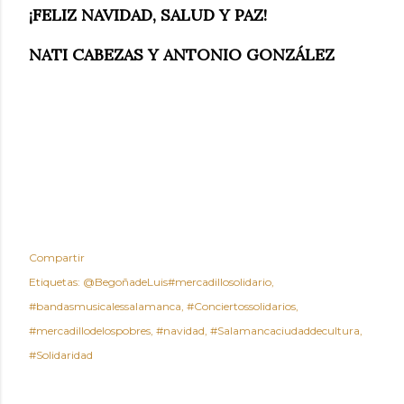
¡FELIZ NAVIDAD, SALUD Y PAZ!
NATI CABEZAS Y ANTONIO GONZÁLEZ
Compartir
Etiquetas:
@BegoñadeLuis#mercadillosolidario
#bandasmusicalessalamanca
#Conciertossolidarios
#mercadillodelospobres
#navidad
#Salamancaciudaddecultura
#Solidaridad