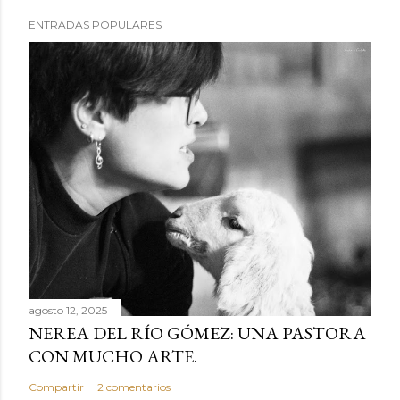
P
ENTRADAS POPULARES
u
b
l
i
c
a
r
u
n
c
o
m
e
agosto 12, 2025
NEREA DEL RÍO GÓMEZ: UNA PASTORA
n
CON MUCHO ARTE.
t
a
Compartir
2 comentarios