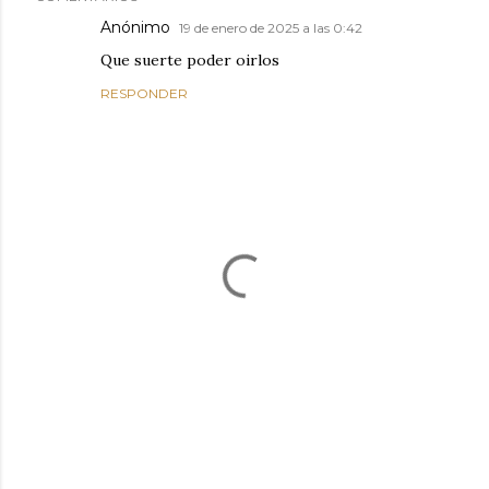
Anónimo
19 de enero de 2025 a las 0:42
Que suerte poder oirlos
RESPONDER
P