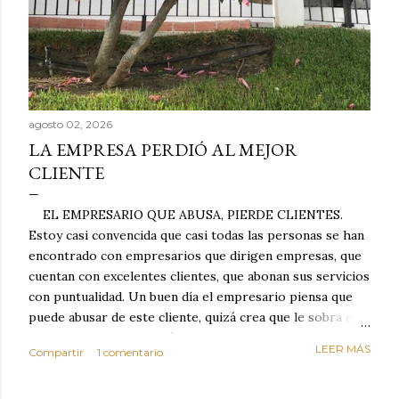
agosto 02, 2026
LA EMPRESA PERDIÓ AL MEJOR
CLIENTE
EL EMPRESARIO QUE ABUSA, PIERDE CLIENTES.
Estoy casi convencida que casi todas las personas se han
encontrado con empresarios que dirigen empresas, que
cuentan con excelentes clientes, que abonan sus servicios
con puntualidad. Un buen día el empresario piensa que
puede abusar de este cliente, quizá crea que le sobra el
dinero porque la mayoría de los otros pagan mal y
LEER MÁS
Compartir
1 comentario
tarde y en ocasiones ni abonan los servicios. Cuando una
persona cumple con el contrato una y otra vez y confía