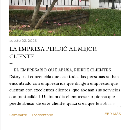
agosto 02, 2026
LA EMPRESA PERDIÓ AL MEJOR
CLIENTE
EL EMPRESARIO QUE ABUSA, PIERDE CLIENTES.
Estoy casi convencida que casi todas las personas se han
encontrado con empresarios que dirigen empresas, que
cuentan con excelentes clientes, que abonan sus servicios
con puntualidad. Un buen día el empresario piensa que
puede abusar de este cliente, quizá crea que le sobra el
dinero porque la mayoría de los otros pagan mal y
LEER MÁS
Compartir
1 comentario
tarde y en ocasiones ni abonan los servicios. Cuando una
persona cumple con el contrato una y otra vez y confía