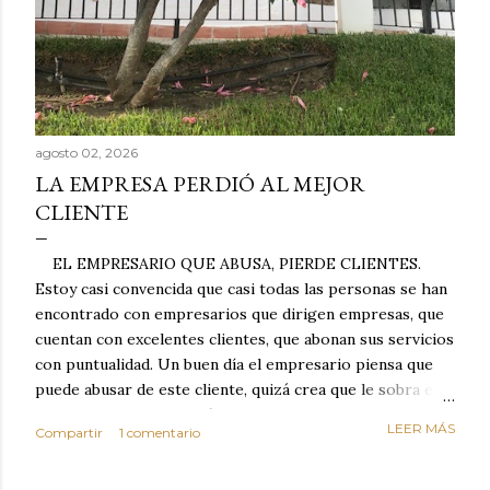
agosto 02, 2026
LA EMPRESA PERDIÓ AL MEJOR
CLIENTE
EL EMPRESARIO QUE ABUSA, PIERDE CLIENTES.
Estoy casi convencida que casi todas las personas se han
encontrado con empresarios que dirigen empresas, que
cuentan con excelentes clientes, que abonan sus servicios
con puntualidad. Un buen día el empresario piensa que
puede abusar de este cliente, quizá crea que le sobra el
dinero porque la mayoría de los otros pagan mal y
LEER MÁS
Compartir
1 comentario
tarde y en ocasiones ni abonan los servicios. Cuando una
persona cumple con el contrato una y otra vez y confía