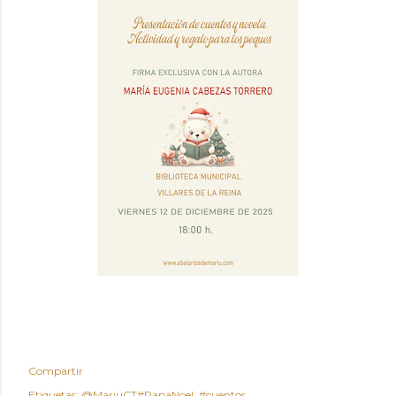
Compartir
Etiquetas:
@MariuCT#PapaNoel
#cuentos