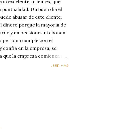
on excelentes clientes, que
 puntualidad. Un buen día el
uede abusar de este cliente,
el dinero porque la mayoría de
arde y en ocasiones ni abonan
na persona cumple con el
y confía en la empresa, se
día que la empresa comienza a
reyendo que el cliente
LEER MÁS
enta de que le está estafando,
n de cambiar de empresa para
os. LA EMPRESA PERDIÓ AL
ircunstancias nos hacen
alores de honestidad y
un mundo de mucha oferta y
etencia es enorme y es aquí