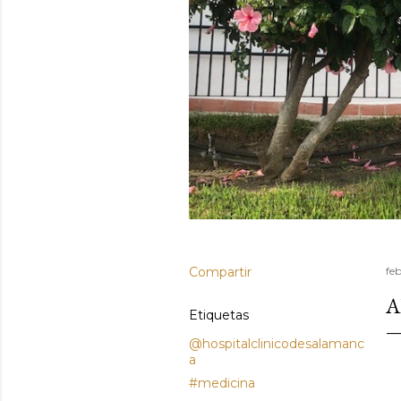
Compartir
fe
A
Etiquetas
@hospitalclinicodesalamanc
a
#medicina