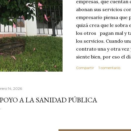
empresas, que cuentan c
abonan sus servicios con
empresario piensa que p
quizá crea que le sobra 
los otros pagan mal y t
los servicios. Cuando u
contrato una y otra vez 
siente bien, por eso el 
abusar de su confianza c
Compartir
1 comentario
excelente no se dará cu
ese día toma la decisió
que realice sus servici
brero 14, 2026
MEJOR CLIENTE. Estas c
POYO A LA SANIDAD PÚBLICA
reflexionar sobre los v
confianza. Vivimos en 
por este motivo la comp
dond...