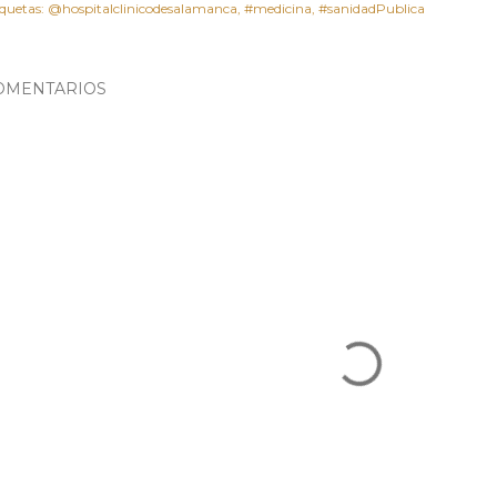
iquetas:
@hospitalclinicodesalamanca
#medicina
#sanidadPublica
OMENTARIOS