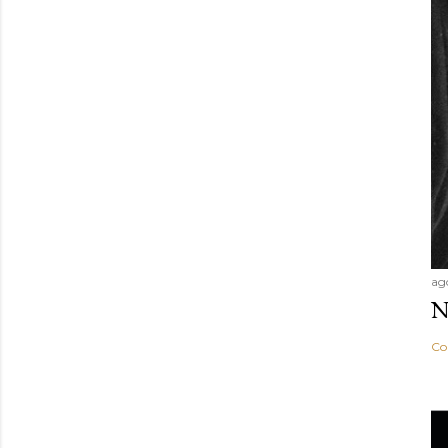
ag
N
Co