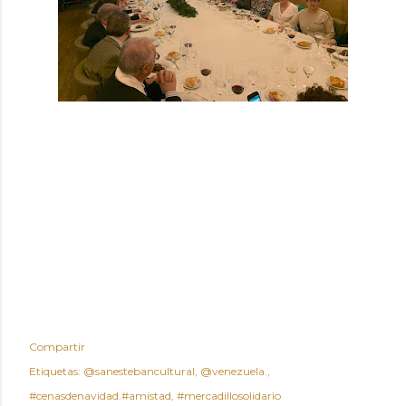
Compartir
Etiquetas:
@sanestebancultural
@venezuela.
#cenasdenavidad.#amistad
#mercadillosolidario