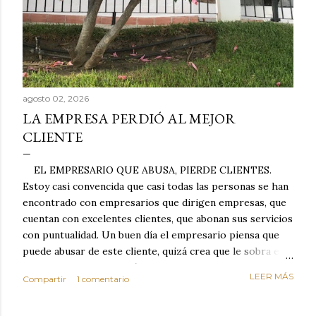
agosto 02, 2026
LA EMPRESA PERDIÓ AL MEJOR
CLIENTE
EL EMPRESARIO QUE ABUSA, PIERDE CLIENTES.
Estoy casi convencida que casi todas las personas se han
encontrado con empresarios que dirigen empresas, que
cuentan con excelentes clientes, que abonan sus servicios
con puntualidad. Un buen día el empresario piensa que
puede abusar de este cliente, quizá crea que le sobra el
dinero porque la mayoría de los otros pagan mal y
LEER MÁS
Compartir
1 comentario
tarde y en ocasiones ni abonan los servicios. Cuando una
persona cumple con el contrato una y otra vez y confía