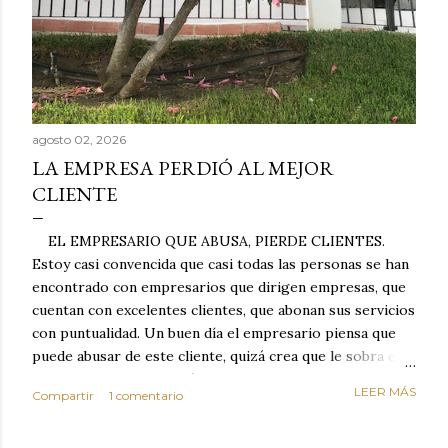
agosto 02, 2026
LA EMPRESA PERDIÓ AL MEJOR
CLIENTE
EL EMPRESARIO QUE ABUSA, PIERDE CLIENTES.
Estoy casi convencida que casi todas las personas se han
encontrado con empresarios que dirigen empresas, que
cuentan con excelentes clientes, que abonan sus servicios
con puntualidad. Un buen día el empresario piensa que
puede abusar de este cliente, quizá crea que le sobra el
dinero porque la mayoría de los otros pagan mal y
LEER MÁS
Compartir
1 comentario
tarde y en ocasiones ni abonan los servicios. Cuando una
persona cumple con el contrato una y otra vez y confía