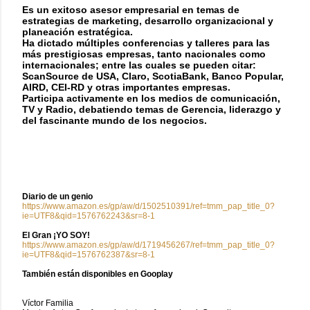
Es un exitoso asesor empresarial en temas de
estrategias de marketing, desarrollo organizacional y
planeación estratégica.
Ha dictado múltiples conferencias y talleres para las
más prestigiosas empresas, tanto nacionales como
internacionales; entre las cuales se pueden citar:
ScanSource de USA, Claro, ScotiaBank, Banco Popular,
AIRD, CEI-RD y otras importantes empresas.
Participa activamente en los medios de comunicación,
TV y Radio, debatiendo temas de Gerencia, liderazgo y
del fascinante mundo de los negocios.
Diario de un genio
https://www.amazon.es/gp/aw/d/1502510391/ref=tmm_pap_title_0?
ie=UTF8&qid=1576762243&sr=8-1
El Gran ¡YO SOY!
https://www.amazon.es/gp/aw/d/1719456267/ref=tmm_pap_title_0?
ie=UTF8&qid=1576762387&sr=8-1
También están disponibles en Gooplay
Víctor Familia