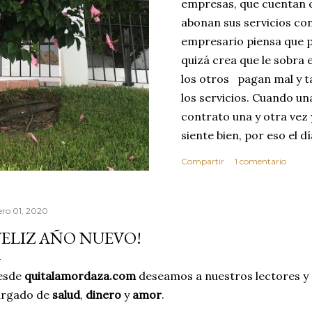
empresas, que cuentan c
abonan sus servicios con
empresario piensa que p
quizá crea que le sobra 
los otros pagan mal y t
los servicios. Cuando u
contrato una y otra vez 
siente bien, por eso el 
abusar de su confianza c
Compartir
1 comentario
excelente no se dará cu
ese día toma la decisió
que realice sus servici
ero 01, 2020
MEJOR CLIENTE. Estas c
FELIZ AÑO NUEVO!
reflexionar sobre los v
confianza. Vivimos en 
esde
quitalamordaza.com
deseamos a nuestros lectores y
por este motivo la comp
argado de
salud
,
dinero
y
amor
.
dond...