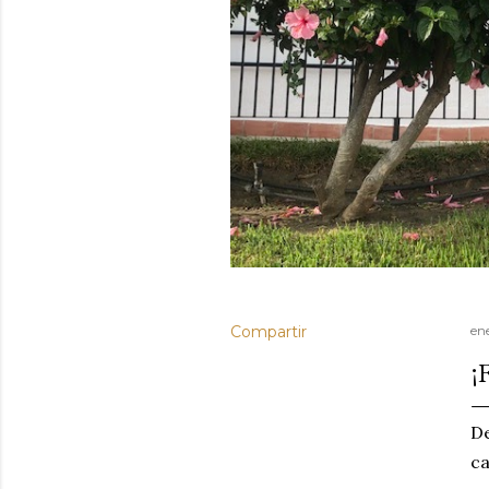
Compartir
en
¡
D
c