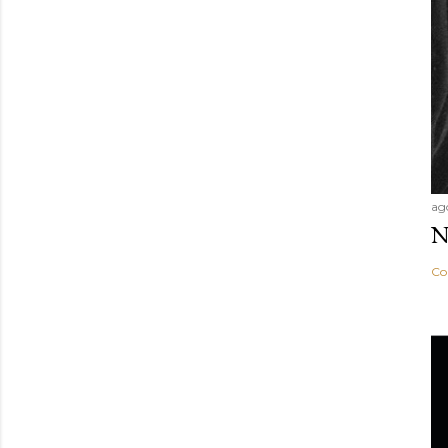
ag
N
Co