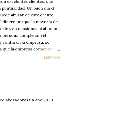
on excelentes clientes, que
 puntualidad. Un buen día el
uede abusar de este cliente,
el dinero porque la mayoría de
arde y en ocasiones ni abonan
na persona cumple con el
y confía en la empresa, se
día que la empresa comienza a
reyendo que el cliente
LEER MÁS
enta de que le está estafando,
n de cambiar de empresa para
os. LA EMPRESA PERDIÓ AL
ircunstancias nos hacen
alores de honestidad y
un mundo de mucha oferta y
 colaboradores un año 2020
etencia es enorme y es aquí