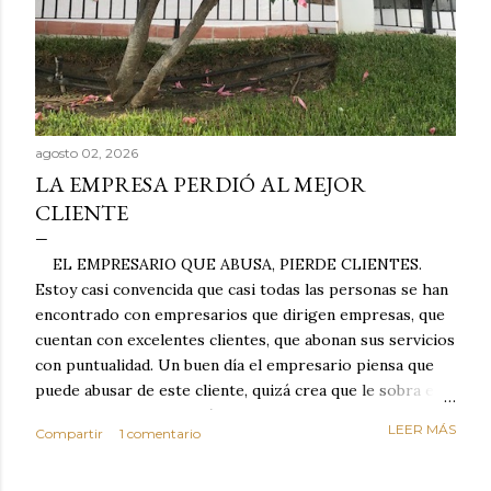
agosto 02, 2026
LA EMPRESA PERDIÓ AL MEJOR
CLIENTE
EL EMPRESARIO QUE ABUSA, PIERDE CLIENTES.
Estoy casi convencida que casi todas las personas se han
encontrado con empresarios que dirigen empresas, que
cuentan con excelentes clientes, que abonan sus servicios
con puntualidad. Un buen día el empresario piensa que
puede abusar de este cliente, quizá crea que le sobra el
dinero porque la mayoría de los otros pagan mal y
LEER MÁS
Compartir
1 comentario
tarde y en ocasiones ni abonan los servicios. Cuando una
persona cumple con el contrato una y otra vez y confía