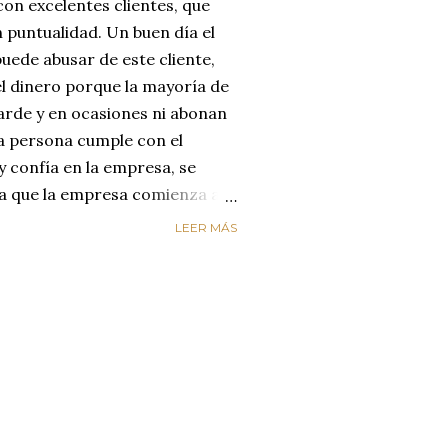
on excelentes clientes, que
 puntualidad. Un buen día el
uede abusar de este cliente,
el dinero porque la mayoría de
arde y en ocasiones ni abonan
na persona cumple con el
y confía en la empresa, se
día que la empresa comienza a
reyendo que el cliente
LEER MÁS
enta de que le está estafando,
n de cambiar de empresa para
os. LA EMPRESA PERDIÓ AL
ircunstancias nos hacen
alores de honestidad y
un mundo de mucha oferta y
etencia es enorme y es aquí