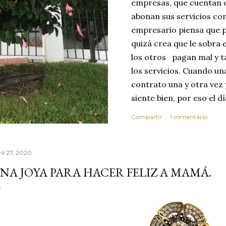
empresas, que cuentan c
abonan sus servicios con
empresario piensa que p
quizá crea que le sobra 
los otros pagan mal y t
los servicios. Cuando u
contrato una y otra vez 
siente bien, por eso el 
abusar de su confianza c
Compartir
1 comentario
excelente no se dará cu
ese día toma la decisió
que realice sus servici
ril 27, 2020
MEJOR CLIENTE. Estas c
NA JOYA PARA HACER FELIZ A MAMÁ.
reflexionar sobre los v
confianza. Vivimos en 
por este motivo la comp
dond...