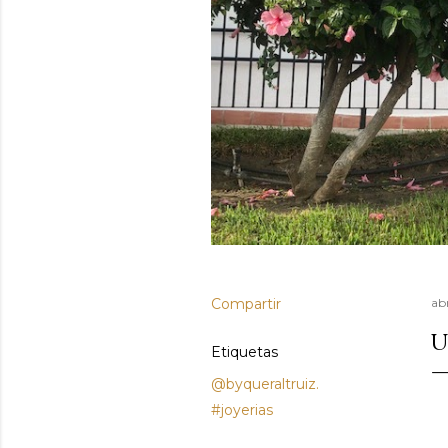
Compartir
ab
U
Etiquetas
@byqueraltruiz.
#joyerias