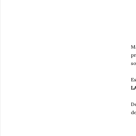
Má
pr
so
Es
L
D
de