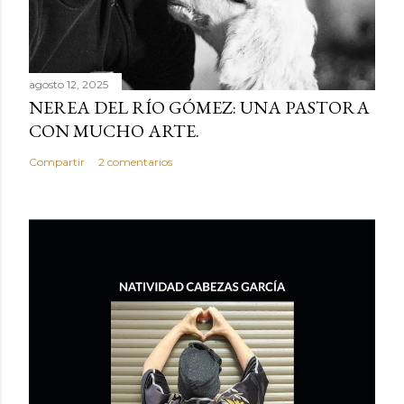
c
o
m
e
agosto 12, 2025
NEREA DEL RÍO GÓMEZ: UNA PASTORA
n
CON MUCHO ARTE.
t
a
Compartir
2 comentarios
r
i
o