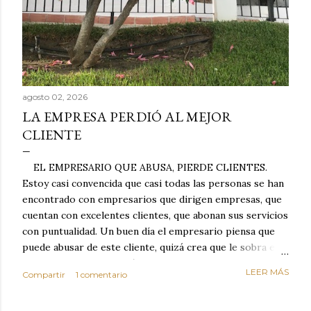
agosto 02, 2026
LA EMPRESA PERDIÓ AL MEJOR
CLIENTE
EL EMPRESARIO QUE ABUSA, PIERDE CLIENTES.
Estoy casi convencida que casi todas las personas se han
encontrado con empresarios que dirigen empresas, que
cuentan con excelentes clientes, que abonan sus servicios
con puntualidad. Un buen día el empresario piensa que
puede abusar de este cliente, quizá crea que le sobra el
dinero porque la mayoría de los otros pagan mal y
LEER MÁS
Compartir
1 comentario
tarde y en ocasiones ni abonan los servicios. Cuando una
persona cumple con el contrato una y otra vez y confía