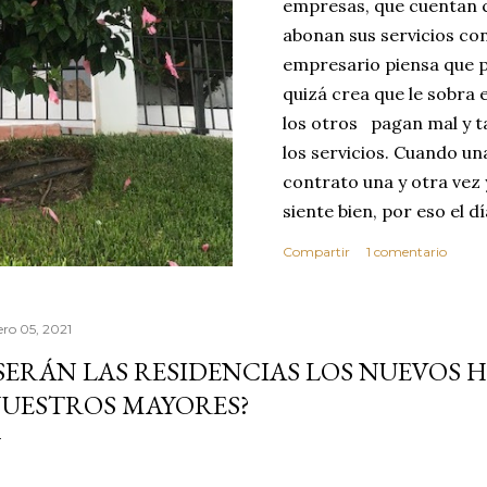
empresas, que cuentan c
abonan sus servicios con
empresario piensa que p
quizá crea que le sobra 
los otros pagan mal y t
los servicios. Cuando u
contrato una y otra vez 
siente bien, por eso el 
abusar de su confianza c
Compartir
1 comentario
excelente no se dará cu
ese día toma la decisió
que realice sus servici
ero 05, 2021
MEJOR CLIENTE. Estas c
SERÁN LAS RESIDENCIAS LOS NUEVOS 
reflexionar sobre los v
UESTROS MAYORES?
confianza. Vivimos en 
por este motivo la comp
dond...