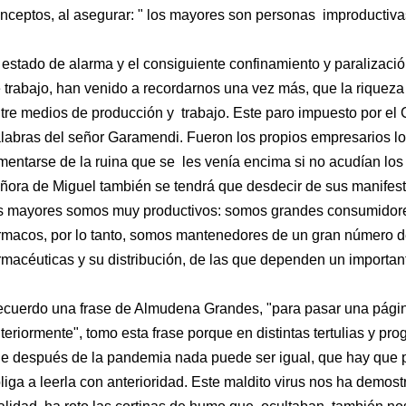
nceptos, al asegurar: " los mayores son personas improductiva
 estado de alarma y el consiguiente confinamiento y paralizació
 trabajo, han venido a recordarnos una vez más, que la riqueza
tre medios de producción y trabajo. Este paro impuesto por el
labras del señor Garamendi. Fueron los propios empresarios 
mentarse de la ruina que se les venía encima si no acudían los 
ñora de Miguel también se tendrá que desdecir de sus manifes
s mayores somos muy productivos: somos grandes consumidores
rmacos, por lo tanto, somos mantenedores de un gran número d
rmacéuticas y su distribución, de las que dependen un importa
cuerdo una frase de Almudena Grandes, "para pasar una págin
teriormente", tomo esta frase porque en distintas tertulias y pro
e después de la pandemia nada puede ser igual, que hay que p
liga a leerla con anterioridad. Este maldito virus nos ha demost