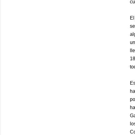
cu
El
se
al
un
ll
18
to
Es
ha
po
ha
Ga
lo
Co