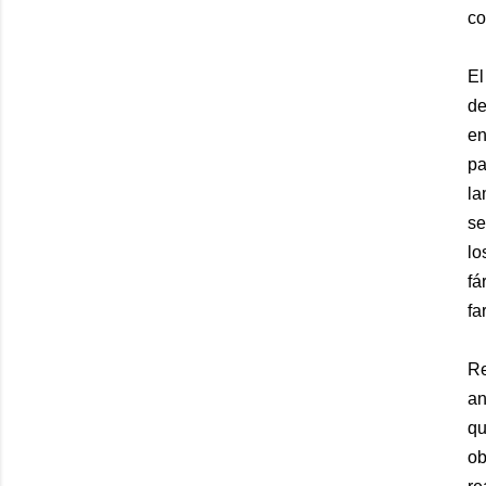
co
El
de
en
pa
la
se
lo
fá
fa
Re
an
qu
ob