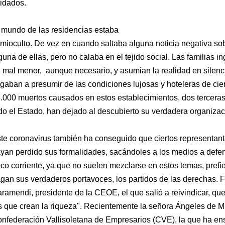
idados.
 mundo de las residencias estaba
mioculto. De vez en cuando saltaba alguna noticia negativa so
guna de ellas, pero no calaba en el tejido social. Las familias
 mal menor, aunque necesario, y asumian la realidad en silencio
egaban a presumir de las condiciones lujosas y hoteleras de cie
.000 muertos causados en estos establecimientos, dos terceras 
do el Estado, han dejado al descubierto su verdadera organizac
te coronavirus también ha conseguido que ciertos representant
yan perdido sus formalidades, sacándoles a los medios a defe
co corriente, ya que no suelen mezclarse en estos temas, prefie
gan sus verdaderos portavoces, los partidos de las derechas. F
ramendi, presidente de la CEOE, el que salió a reivindicar, que
s que crean la riqueza". Recientemente la señora Ángeles de Mi
nfederación Vallisoletana de Empresarios (CVE), la que ha e