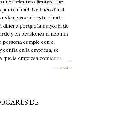
on excelentes clientes, que
 puntualidad. Un buen día el
uede abusar de este cliente,
el dinero porque la mayoría de
arde y en ocasiones ni abonan
na persona cumple con el
y confía en la empresa, se
día que la empresa comienza a
reyendo que el cliente
LEER MÁS
enta de que le está estafando,
n de cambiar de empresa para
os. LA EMPRESA PERDIÓ AL
ircunstancias nos hacen
HOGARES DE
alores de honestidad y
un mundo de mucha oferta y
etencia es enorme y es aquí