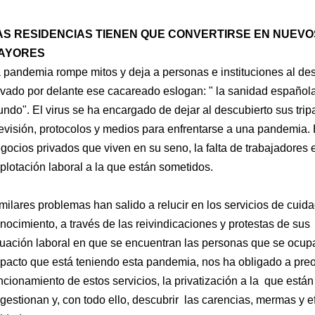
AS RESIDENCIAS TIENEN QUE CONVERTIRSE EN NUEV
AYORES
 pandemia rompe mitos y deja a personas e instituciones al de
evado por delante ese cacareado eslogan: " la sanidad española
ndo". El virus se ha encargado de dejar al descubierto sus tripa
evisión, protocolos y medios para enfrentarse a una pandemia. 
gocios privados que viven en su seno, la falta de trabajadores en
plotación laboral a la que están sometidos.
milares problemas han salido a relucir en los servicios de cui
nocimiento, a través de las reivindicaciones y protestas de sus
tuación laboral en que se encuentran las personas que se ocupa
pacto que está teniendo esta pandemia, nos ha obligado a preo
ncionamiento de estos servicios, la privatización a la que est
 gestionan y, con todo ello, descubrir las carencias, mermas y ef