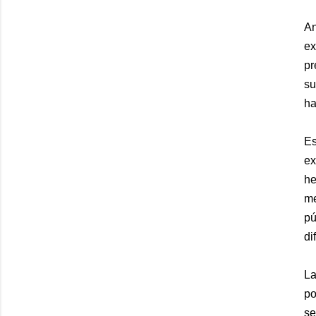
An
ex
pr
su
ha
Es
ex
he
me
pú
di
La
po
se