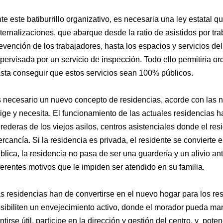
te este batiburrillo organizativo, es necesaria una ley estatal q
ternalizaciones, que abarque desde la ratio de asistidos por tra
evención de los trabajadores, hasta los espacios y servicios del
pervisada por un servicio de inspección. Todo ello permitiría or
sta conseguir que estos servicios sean 100% públicos.
 necesario un nuevo concepto de residencias, acorde con las 
ige y necesita. El funcionamiento de las actuales residencias
rederas de los viejos asilos, centros asistenciales donde el re
rcancía. Si la residencia es privada, el residente se convierte e
blica, la residencia no pasa de ser una guardería y un alivio an
ferentes motivos que le impiden ser atendido en su familia.
s residencias han de convertirse en el nuevo hogar para los re
sibiliten un envejecimiento activo, donde el morador pueda ma
ntirse útil, participe en la dirección y gestión del centro, y pote