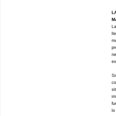
L
M
La
ll
mu
pr
ne
ex
Si
co
si
im
fu
lo