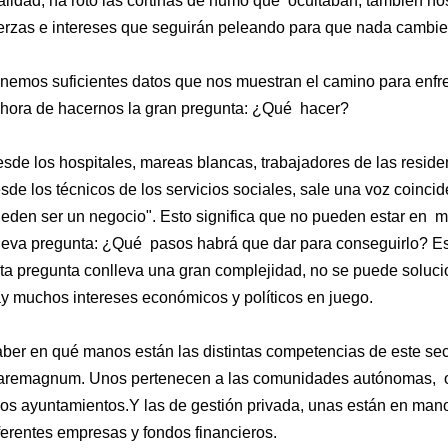
alidad, ha roto las cortinas de humo que ocultaban, también no
erzas e intereses que seguirán peleando para que nada cambie
nemos suficientes datos que nos muestran el camino para enfr
 hora de hacernos la gran pregunta: ¿Qué hacer?
sde los hospitales, mareas blancas, trabajadores de las reside
sde los técnicos de los servicios sociales, sale una voz coincid
eden ser un negocio". Esto significa que no pueden estar en 
eva pregunta: ¿Qué pasos habrá que dar para conseguirlo? Es 
ta pregunta conlleva una gran complejidad, no se puede soluci
y muchos intereses económicos y políticos en juego.
ber en qué manos están las distintas competencias de este sec
remagnum. Unos pertenecen a las comunidades autónomas, otr
los ayuntamientos.Y las de gestión privada, unas están en manos
ferentes empresas y fondos financieros.