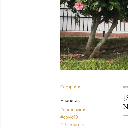
Compartir
en
¿
Etiquetas
N
#coronavirus.
#covid19
#Pandemia