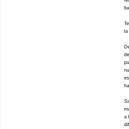
re
fu
Te
la
De
de
pu
nu
es
ha
Sa
ma
a 
di