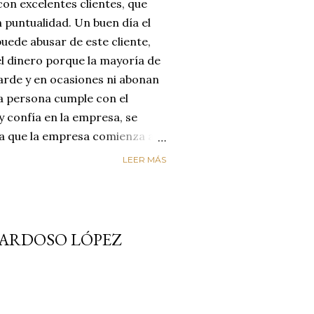
on excelentes clientes, que
 puntualidad. Un buen día el
uede abusar de este cliente,
el dinero porque la mayoría de
arde y en ocasiones ni abonan
na persona cumple con el
y confía en la empresa, se
día que la empresa comienza a
reyendo que el cliente
LEER MÁS
enta de que le está estafando,
n de cambiar de empresa para
os. LA EMPRESA PERDIÓ AL
ircunstancias nos hacen
CARDOSO LÓPEZ
alores de honestidad y
un mundo de mucha oferta y
etencia es enorme y es aquí