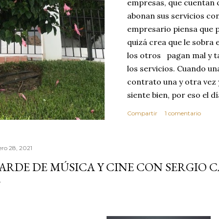
empresas, que cuentan c
abonan sus servicios con
empresario piensa que p
quizá crea que le sobra 
los otros pagan mal y t
los servicios. Cuando u
contrato una y otra vez 
siente bien, por eso el 
abusar de su confianza c
Compartir
1 comentario
excelente no se dará cu
ese día toma la decisió
que realice sus servici
ero 28, 2021
MEJOR CLIENTE. Estas c
ARDE DE MÚSICA Y CINE CON SERGIO 
reflexionar sobre los v
confianza. Vivimos en 
por este motivo la comp
dond...