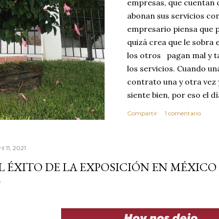
empresas, que cuentan c
abonan sus servicios con
empresario piensa que p
quizá crea que le sobra 
los otros pagan mal y t
los servicios. Cuando u
contrato una y otra vez 
siente bien, por eso el 
abusar de su confianza c
Compartir
1 comentario
excelente no se dará cu
ese día toma la decisió
que realice sus servici
il 11, 2021
MEJOR CLIENTE. Estas c
L ÉXITO DE LA EXPOSICIÓN EN MÉXIC
reflexionar sobre los v
confianza. Vivimos en 
por este motivo la comp
dond...