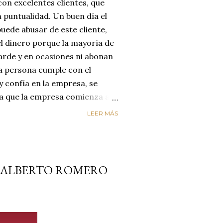
on excelentes clientes, que
 puntualidad. Un buen día el
uede abusar de este cliente,
el dinero porque la mayoría de
arde y en ocasiones ni abonan
na persona cumple con el
y confía en la empresa, se
día que la empresa comienza a
reyendo que el cliente
LEER MÁS
enta de que le está estafando,
n de cambiar de empresa para
os. LA EMPRESA PERDIÓ AL
ircunstancias nos hacen
O ALBERTO ROMERO
alores de honestidad y
un mundo de mucha oferta y
etencia es enorme y es aquí