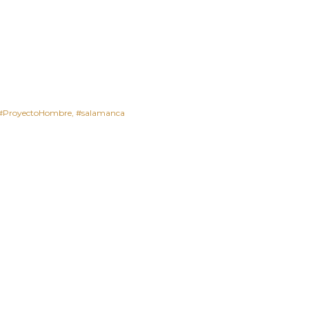
#ProyectoHombre
#salamanca