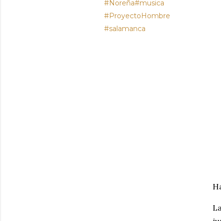
#Noreña#musica
#ProyectoHombre
#salamanca
Ha
La