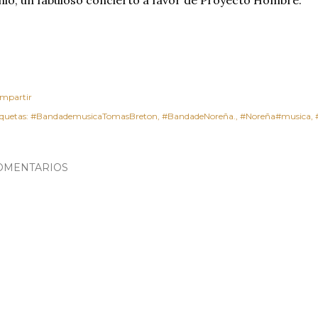
nio, un fabuloso concierto a favor de Proyecto Hombre.
mpartir
iquetas:
#BandademusicaTomasBreton
#BandadeNoreña.
#Noreña#musica
OMENTARIOS