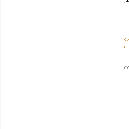
ju
Co
Et
C