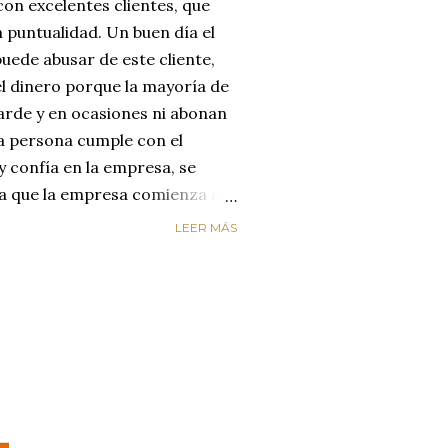
on excelentes clientes, que
 puntualidad. Un buen día el
uede abusar de este cliente,
el dinero porque la mayoría de
arde y en ocasiones ni abonan
na persona cumple con el
y confía en la empresa, se
día que la empresa comienza a
reyendo que el cliente
LEER MÁS
enta de que le está estafando,
n de cambiar de empresa para
os. LA EMPRESA PERDIÓ AL
ircunstancias nos hacen
alores de honestidad y
un mundo de mucha oferta y
etencia es enorme y es aquí