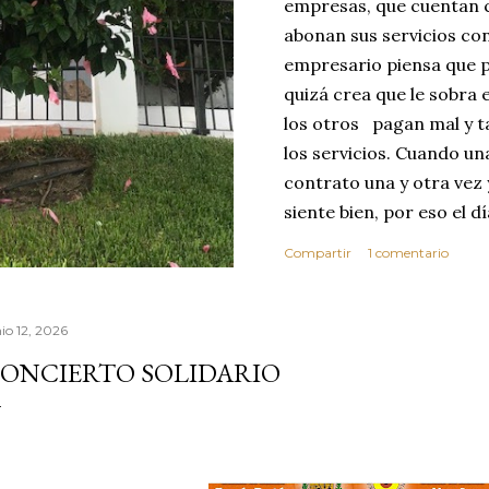
empresas, que cuentan c
abonan sus servicios con
empresario piensa que p
quizá crea que le sobra 
los otros pagan mal y t
los servicios. Cuando u
contrato una y otra vez 
siente bien, por eso el 
abusar de su confianza c
Compartir
1 comentario
excelente no se dará cu
ese día toma la decisió
que realice sus servici
io 12, 2026
MEJOR CLIENTE. Estas c
ONCIERTO SOLIDARIO
reflexionar sobre los v
confianza. Vivimos en 
por este motivo la comp
dond...