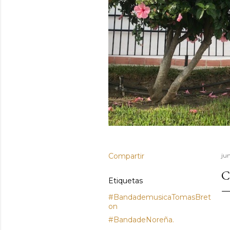
Compartir
jun
C
Etiquetas
#BandademusicaTomasBret
on
#BandadeNoreña.