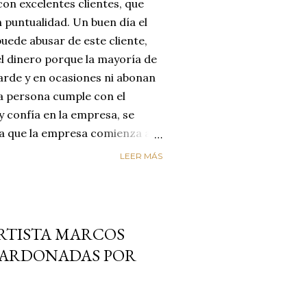
on excelentes clientes, que
 puntualidad. Un buen día el
uede abusar de este cliente,
el dinero porque la mayoría de
arde y en ocasiones ni abonan
na persona cumple con el
y confía en la empresa, se
día que la empresa comienza a
reyendo que el cliente
LEER MÁS
enta de que le está estafando,
n de cambiar de empresa para
os. LA EMPRESA PERDIÓ AL
ircunstancias nos hacen
ARTISTA MARCOS
alores de honestidad y
ALARDONADAS POR
un mundo de mucha oferta y
etencia es enorme y es aquí