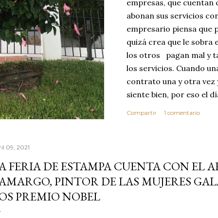
empresas, que cuentan c
abonan sus servicios con
empresario piensa que p
quizá crea que le sobra 
los otros pagan mal y t
los servicios. Cuando u
contrato una y otra vez 
siente bien, por eso el 
abusar de su confianza c
Compartir
1 comentario
excelente no se dará cu
ese día toma la decisió
que realice sus servici
il 09, 2021
MEJOR CLIENTE. Estas c
A FERIA DE ESTAMPA CUENTA CON EL 
reflexionar sobre los v
AMARGO, PINTOR DE LAS MUJERES G
confianza. Vivimos en 
OS PREMIO NOBEL
por este motivo la comp
dond...