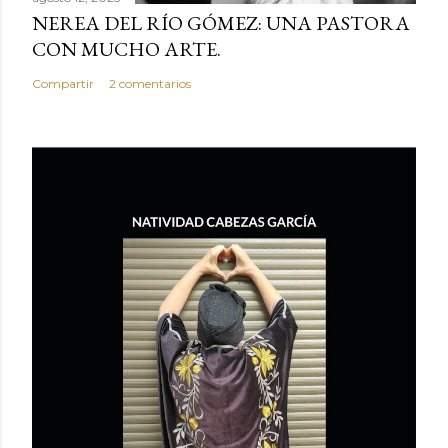
NEREA DEL RÍO GÓMEZ: UNA PASTORA
n
CON MUCHO ARTE.
t
a
Compartir
2 comentarios
r
i
o