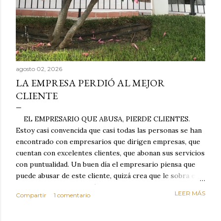
agosto 02, 2026
LA EMPRESA PERDIÓ AL MEJOR
CLIENTE
EL EMPRESARIO QUE ABUSA, PIERDE CLIENTES.
Estoy casi convencida que casi todas las personas se han
encontrado con empresarios que dirigen empresas, que
cuentan con excelentes clientes, que abonan sus servicios
con puntualidad. Un buen día el empresario piensa que
puede abusar de este cliente, quizá crea que le sobra el
dinero porque la mayoría de los otros pagan mal y
LEER MÁS
Compartir
1 comentario
tarde y en ocasiones ni abonan los servicios. Cuando una
persona cumple con el contrato una y otra vez y confía