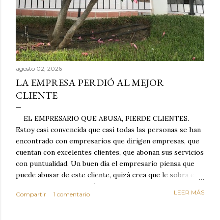
agosto 02, 2026
LA EMPRESA PERDIÓ AL MEJOR
CLIENTE
EL EMPRESARIO QUE ABUSA, PIERDE CLIENTES.
Estoy casi convencida que casi todas las personas se han
encontrado con empresarios que dirigen empresas, que
cuentan con excelentes clientes, que abonan sus servicios
con puntualidad. Un buen día el empresario piensa que
puede abusar de este cliente, quizá crea que le sobra el
dinero porque la mayoría de los otros pagan mal y
LEER MÁS
Compartir
1 comentario
tarde y en ocasiones ni abonan los servicios. Cuando una
persona cumple con el contrato una y otra vez y confía