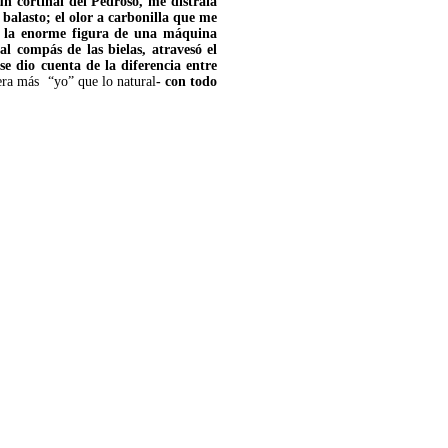
n cortinal del Pedroso, me distraía
 balasto; el olor a carbonilla que me
to la enorme figura de una máquina
l compás de las bielas, atravesó el
e dio cuenta de la diferencia entre
era más
“yo” que lo natural
- con todo