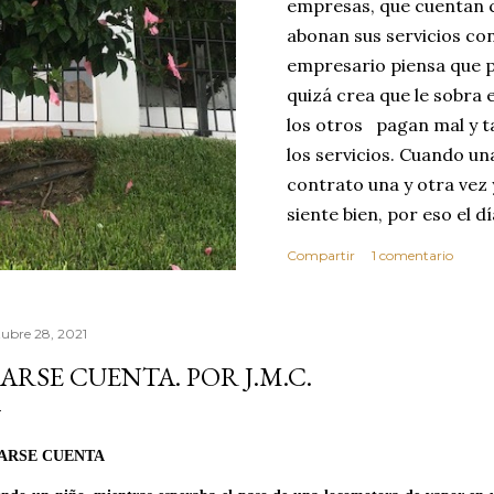
empresas, que cuentan c
abonan sus servicios con
empresario piensa que p
quizá crea que le sobra 
los otros pagan mal y t
los servicios. Cuando u
contrato una y otra vez 
siente bien, por eso el 
abusar de su confianza c
Compartir
1 comentario
excelente no se dará cu
ese día toma la decisió
que realice sus servici
tubre 28, 2021
MEJOR CLIENTE. Estas c
ARSE CUENTA. POR J.M.C.
reflexionar sobre los v
confianza. Vivimos en 
por este motivo la comp
ARSE CUENTA
dond...