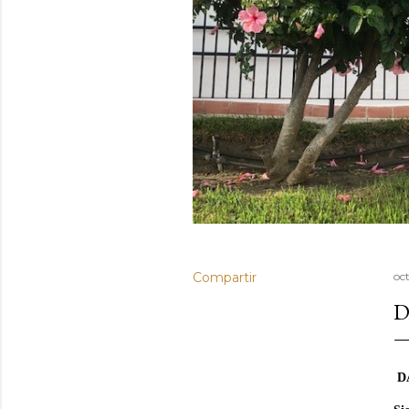
Compartir
oc
D
D