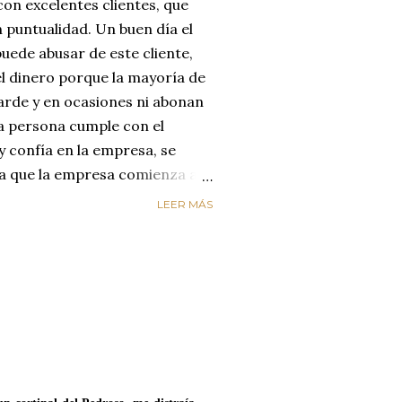
on excelentes clientes, que
 puntualidad. Un buen día el
uede abusar de este cliente,
el dinero porque la mayoría de
arde y en ocasiones ni abonan
na persona cumple con el
y confía en la empresa, se
día que la empresa comienza a
reyendo que el cliente
LEER MÁS
enta de que le está estafando,
n de cambiar de empresa para
os. LA EMPRESA PERDIÓ AL
ircunstancias nos hacen
alores de honestidad y
un mundo de mucha oferta y
etencia es enorme y es aquí