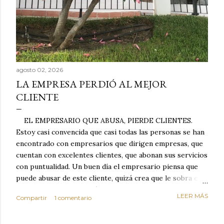
agosto 02, 2026
LA EMPRESA PERDIÓ AL MEJOR
CLIENTE
EL EMPRESARIO QUE ABUSA, PIERDE CLIENTES.
Estoy casi convencida que casi todas las personas se han
encontrado con empresarios que dirigen empresas, que
cuentan con excelentes clientes, que abonan sus servicios
con puntualidad. Un buen día el empresario piensa que
puede abusar de este cliente, quizá crea que le sobra el
dinero porque la mayoría de los otros pagan mal y
LEER MÁS
Compartir
1 comentario
tarde y en ocasiones ni abonan los servicios. Cuando una
persona cumple con el contrato una y otra vez y confía