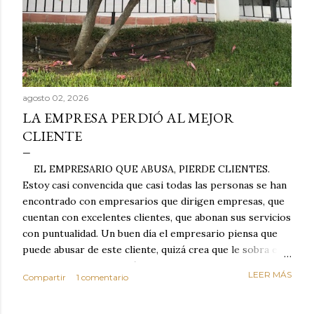
agosto 02, 2026
LA EMPRESA PERDIÓ AL MEJOR
CLIENTE
EL EMPRESARIO QUE ABUSA, PIERDE CLIENTES.
Estoy casi convencida que casi todas las personas se han
encontrado con empresarios que dirigen empresas, que
cuentan con excelentes clientes, que abonan sus servicios
con puntualidad. Un buen día el empresario piensa que
puede abusar de este cliente, quizá crea que le sobra el
dinero porque la mayoría de los otros pagan mal y
LEER MÁS
Compartir
1 comentario
tarde y en ocasiones ni abonan los servicios. Cuando una
persona cumple con el contrato una y otra vez y confía