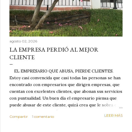
agosto 02, 2026
LA EMPRESA PERDIÓ AL MEJOR
CLIENTE
EL EMPRESARIO QUE ABUSA, PIERDE CLIENTES.
Estoy casi convencida que casi todas las personas se han
encontrado con empresarios que dirigen empresas, que
cuentan con excelentes clientes, que abonan sus servicios
con puntualidad. Un buen día el empresario piensa que
puede abusar de este cliente, quizá crea que le sobra el
dinero porque la mayoría de los otros pagan mal y
LEER MÁS
Compartir
1 comentario
tarde y en ocasiones ni abonan los servicios. Cuando una
persona cumple con el contrato una y otra vez y confía