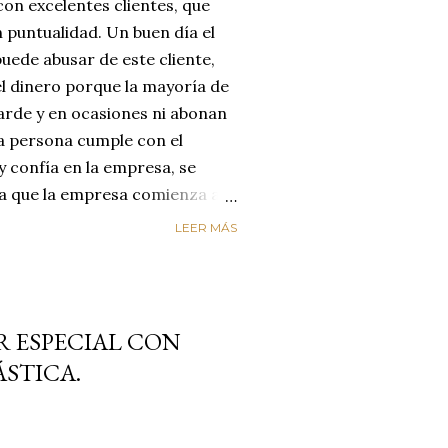
on excelentes clientes, que
 puntualidad. Un buen día el
uede abusar de este cliente,
el dinero porque la mayoría de
arde y en ocasiones ni abonan
na persona cumple con el
y confía en la empresa, se
día que la empresa comienza a
reyendo que el cliente
LEER MÁS
enta de que le está estafando,
n de cambiar de empresa para
os. LA EMPRESA PERDIÓ AL
ircunstancias nos hacen
R ESPECIAL CON
alores de honestidad y
STICA.
un mundo de mucha oferta y
etencia es enorme y es aquí