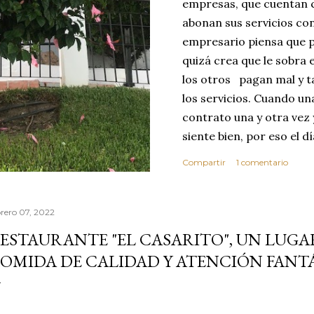
empresas, que cuentan c
abonan sus servicios con
empresario piensa que p
quizá crea que le sobra 
los otros pagan mal y t
los servicios. Cuando u
contrato una y otra vez 
siente bien, por eso el 
abusar de su confianza c
Compartir
1 comentario
excelente no se dará cu
ese día toma la decisió
que realice sus servici
brero 07, 2022
MEJOR CLIENTE. Estas c
ESTAURANTE "EL CASARITO", UN LUGA
reflexionar sobre los v
OMIDA DE CALIDAD Y ATENCIÓN FANTÁ
confianza. Vivimos en 
por este motivo la comp
dond...