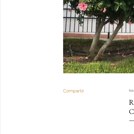
Compartir
fe
R
C