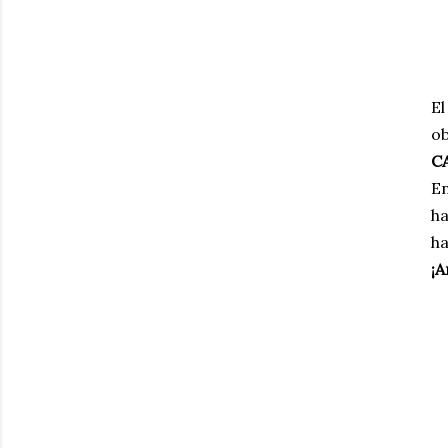
El
ob
C
En
ha
ha
¡A