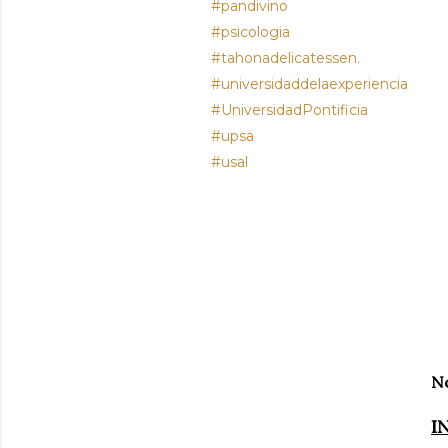
#pandivino
#psicologia
#tahonadelicatessen.
#universidaddelaexperiencia
#UniversidadPontificia
#upsa
#usal
No
I