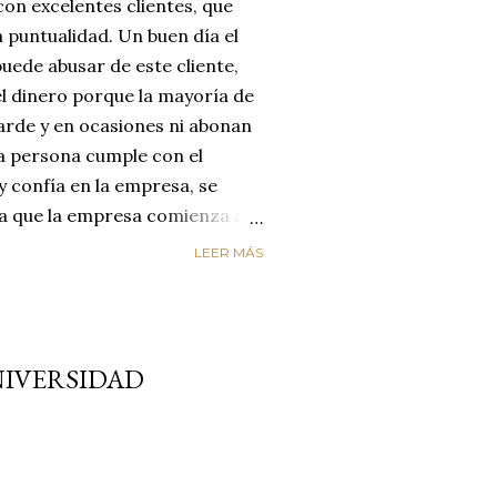
on excelentes clientes, que
 puntualidad. Un buen día el
uede abusar de este cliente,
el dinero porque la mayoría de
arde y en ocasiones ni abonan
na persona cumple con el
y confía en la empresa, se
día que la empresa comienza a
reyendo que el cliente
LEER MÁS
enta de que le está estafando,
n de cambiar de empresa para
os. LA EMPRESA PERDIÓ AL
ircunstancias nos hacen
NIVERSIDAD
alores de honestidad y
un mundo de mucha oferta y
etencia es enorme y es aquí