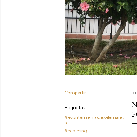
Compartir
se
N
Etiquetas
P
#ayuntamientodesalamanc
a
#coaching