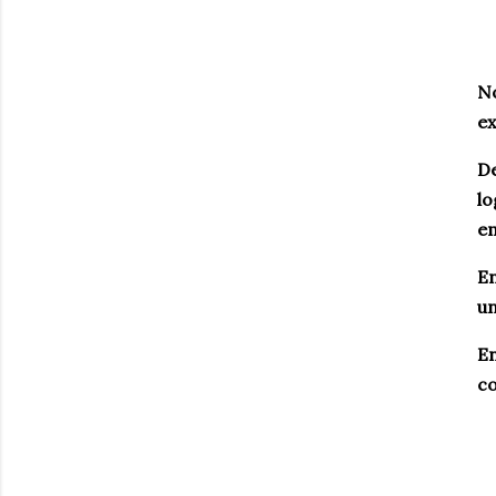
No
ex
De
lo
em
En
un
En
co