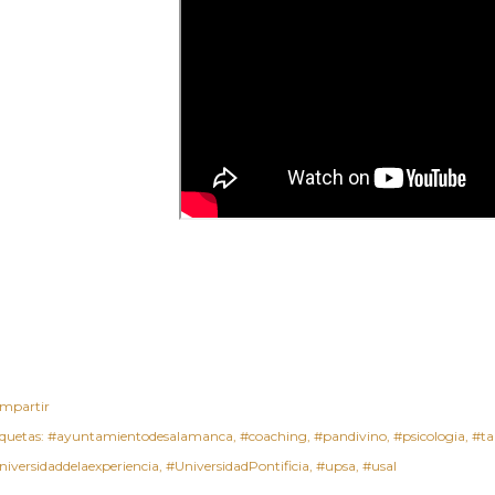
mpartir
iquetas:
#ayuntamientodesalamanca
#coaching
#pandivino
#psicologia
#ta
niversidaddelaexperiencia
#UniversidadPontificia
#upsa
#usal